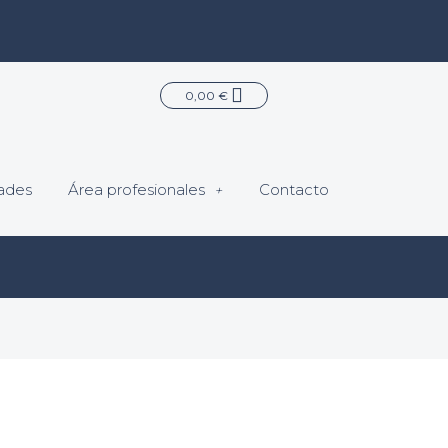
Carrito
0,00
€
ades
Área profesionales
Contacto