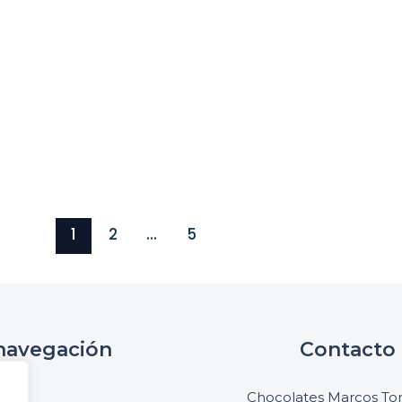
1
2
…
5
navegación
Contacto
cio
Chocolates Marcos Ton