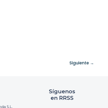
Siguiente
→
Síguenos
en RRSS
da S.L.