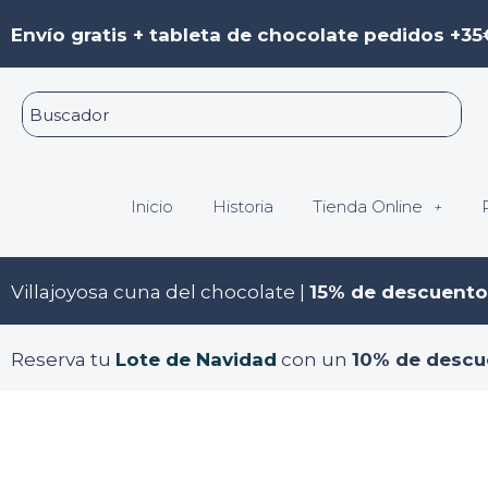
Ir
Paginación
Envío gratis + tableta de chocolate pedidos +35
al
de
contenido
entradas
Inicio
Historia
Tienda Online
Villajoyosa cuna del chocolate |
15% de descuento
Reserva tu
Lote de Navidad
con un
10% de descu