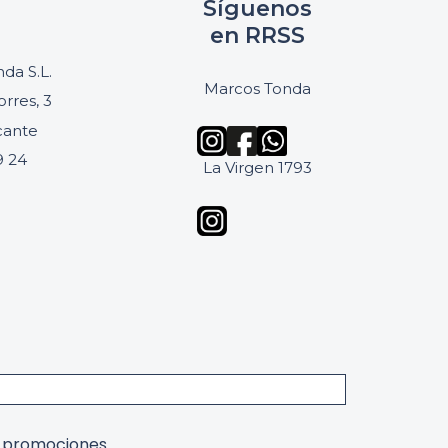
Síguenos
en RRSS
da S.L.
Marcos Tonda
orres, 3
icante
9 24
La Virgen 1793
y promociones