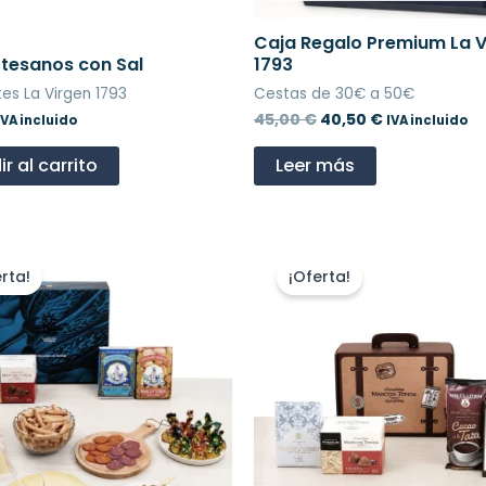
Caja Regalo Premium La V
rtesanos con Sal
1793
es La Virgen 1793
Cestas de 30€ a 50€
45,00
€
40,50
€
IVA incluido
IVA incluido
r al carrito
Leer más
El
El
El
El
precio
precio
precio
precio
rta!
¡Oferta!
original
actual
original
actual
era:
es:
era:
es:
69,99 €.
62,99 €.
16,95 €.
15,26 €.