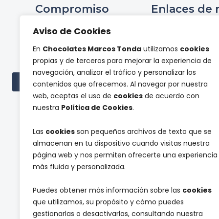
Compromiso
Enlaces de 
Ini
Aviso de Cookies
Compromiso Social ONCE
Hist
En
Chocolates Marcos Tonda
utilizamos
cookies
Proyectos de
Tienda 
propias y de terceros para mejorar la experiencia de
investigación
Panel de pr
navegación, analizar el tráfico y personalizar los
Cont
Ver todas las subvenciones
contenidos que ofrecemos. Al navegar por nuestra
web, aceptas el uso de
cookies
de acuerdo con
nuestra
Política de Cookies
.
Las
cookies
son pequeños archivos de texto que se
almacenan en tu dispositivo cuando visitas nuestra
página web y nos permiten ofrecerte una experiencia
más fluida y personalizada.
Suscríbete a nuestra newsletter y reci
Puedes obtener más información sobre las
cookies
que utilizamos, su propósito y cómo puedes
c
d
gestionarlas o desactivarlas, consultando nuestra
T
Acepto que la empresa Chocolates M