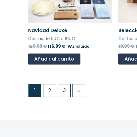
Navidad Deluxe
Selecc
Cestas de 50€ a 100€
Cestas 
129,99
€
116,99
€
19,99
€
IVA incluido
Añadir al carrito
Añadi
1
2
3
→