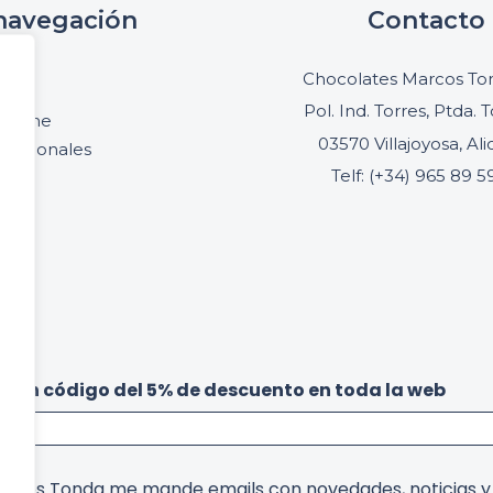
navegación
Contacto
cio
Chocolates Marcos Ton
oria
Pol. Ind. Torres, Ptda. T
online
03570 Villajoyosa, Al
ofesionales
Telf: (+34) 965 89 5
acto
be un código del 5% de descuento en toda la web
arcos Tonda me mande emails con novedades, noticias 