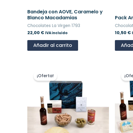
Bandeja con AOVE, Caramelo y
Blanco Macadamias
Pack A
Chocolates La Virgen 1793
Chocolat
22,00
€
10,50
€
IVA incluido
Añadir al carrito
Añadi
El
El
precio
precio
¡Oferta!
¡Ofe
original
actual
era:
es:
39,99 €.
35,99 €.