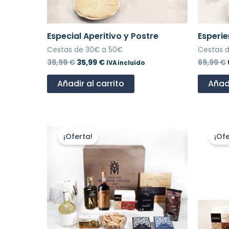
Especial Aperitivo y Postre
Esperi
Cestas de 30€ a 50€
Cestas 
39,99
€
35,99
€
69,99
€
IVA incluido
Añadir al carrito
Añadi
El
El
E
precio
precio
¡Oferta!
¡Ofe
original
actual
era:
es:
129,99 €.
116,99 €.
1