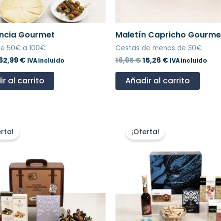
encia Gourmet
Maletín Capricho Gourme
de 50€ a 100€
Cestas de menos de 30€
62,99
€
16,95
€
15,26
€
IVA incluido
IVA incluido
r al carrito
Añadir al carrito
l
El
El
El
precio
precio
precio
precio
rta!
¡Oferta!
original
actual
original
actual
era:
es:
era:
es:
9,99 €.
17,99 €.
49,99 €.
44,99 €.