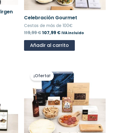
irgen
Celebración Gourmet
Cestas de más de 100€
119,99
€
107,99
€
IVA incluido
Añadir al carrito
El
El
precio
precio
¡Oferta!
original
actual
era:
es:
89,99 €.
80,99 €.