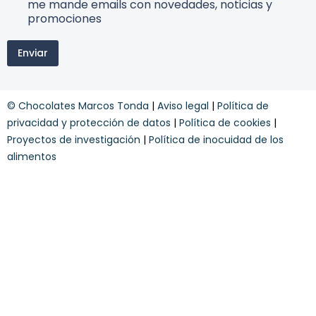
e
me mande emails con novedades, noticias y
w
t
r
promociones
s
o
m
l
d
i
e
a
Enviar
n
t
u
o
t
n
s
e
y
r
© Chocolates Marcos Tonda
|
Aviso legal
|
Política de
c
c
o
privacidad y protección de datos
|
Política de cookies
|
o
n
n
Proyectos de investigación
|
Política de inocuidad de los
d
d
alimentos
i
i
c
c
i
i
o
o
n
n
e
e
s
s
*
T
e
r
m
i