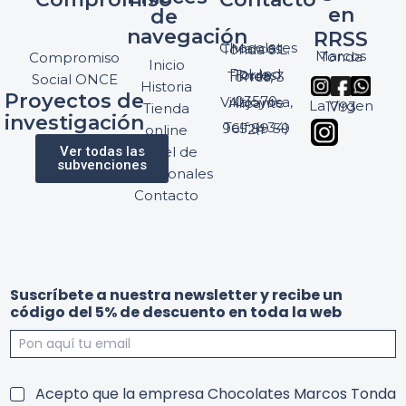
en
de
navegación
RRSS
Chocolates Marcos Tonda S.L.
Marcos Tonda
Compromiso
Inicio
Pol. Ind. Torres, Ptda. Torres, 3
Social ONCE
Historia
Proyectos de
03570 Villajoyosa, Alicante
La Virgen 1793
Tienda
investigación
Telf: (+34) 965 89 59 24
online
Ver todas las
Panel de
subvenciones
profesionales
Contacto
Suscríbete a nuestra newsletter y recibe un
código del 5% de descuento en toda la web
n
d
T
Acepto que la empresa Chocolates Marcos Tonda
e
e