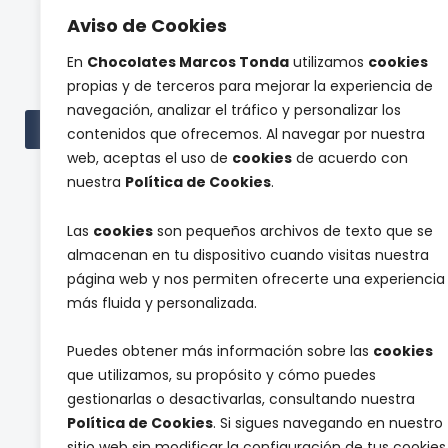
Ini
Aviso de Cookies
Compromiso Social ONCE
Hist
En
Chocolates Marcos Tonda
utilizamos
cookies
Proyectos de
Tienda 
propias y de terceros para mejorar la experiencia de
investigación
Panel de pr
navegación, analizar el tráfico y personalizar los
Cont
Ver todas las subvenciones
contenidos que ofrecemos. Al navegar por nuestra
web, aceptas el uso de
cookies
de acuerdo con
nuestra
Política de Cookies
.
Las
cookies
son pequeños archivos de texto que se
almacenan en tu dispositivo cuando visitas nuestra
página web y nos permiten ofrecerte una experiencia
5
n
más fluida y personalizada.
Suscríbete a nuestra newsletter y reci
%
u
c
e
Puedes obtener más información sobre las
cookies
ó
s
que utilizamos, su propósito y cómo puedes
d
t
i
r
gestionarlas o desactivarlas, consultando nuestra
T
Acepto que la empresa Chocolates M
g
a
e
Política de Cookies
. Si sigues navegando en nuestro
o
d
r
sitio web sin modificar la configuración de tus cookies