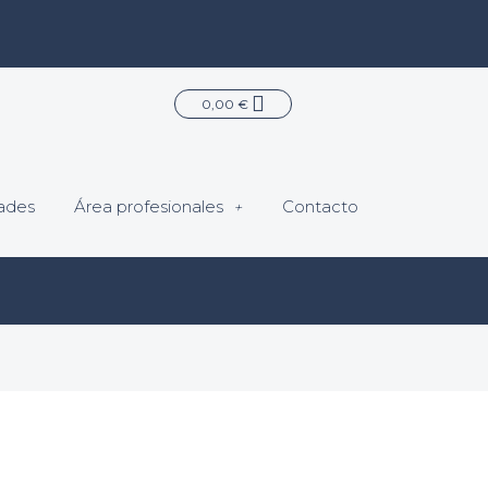
Carrito
0,00
€
ades
Área profesionales
Contacto