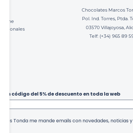
cio
Chocolates Marcos Ton
oria
Pol. Ind. Torres, Ptda. T
online
03570 Villajoyosa, Al
ofesionales
Telf: (+34) 965 89 5
acto
be un código del 5% de descuento en toda la web
arcos Tonda me mande emails con novedades, noticias 
,