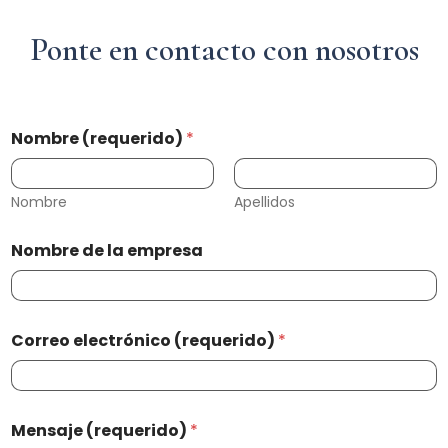
Ponte en contacto con nosotros
Nombre (requerido)
*
Nombre
Apellidos
Nombre de la empresa
d
N
Correo electrónico (requerido)
*
e
o
*
m
N
b
o
r
m
e
Mensaje (requerido)
*
b
(