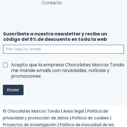
Contacto
Suscríbete a nuestra newsletter y recibe un
código del 5% de descuento en toda la web
u
n
T
Acepto que la empresa Chocolates Marcos Tonda
n
e
e
me mande emails con novedades, noticias y
a
w
r
promociones
n
s
m
e
l
i
w
e
Enviar
n
s
t
o
l
t
s
e
e
y
t
r
© Chocolates Marcos Tonda
|
Aviso legal
|
Política de
c
t
5
o
privacidad y protección de datos
|
Política de cookies
|
e
%
n
r
y
Proyectos de investigación
|
Política de inocuidad de los