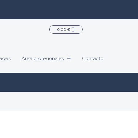
Carrito
0,00
€
ades
Área profesionales
Contacto