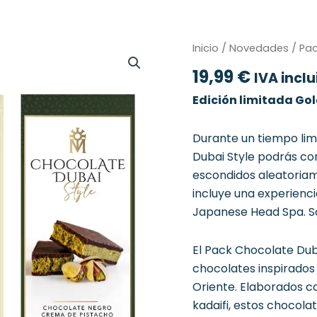
Pack
Inicio
/
Novedades
/ Pac
3
19,99
€
Dubai
IVA incl
Style
Edición limitada Gol
cantidad
Durante un tiempo lim
Dubai Style podrás con
escondidos aleatoriam
incluye una experienci
Japanese Head Spa. So
El Pack Chocolate Dub
chocolates inspirados 
Oriente. Elaborados c
kadaifi, estos chocol