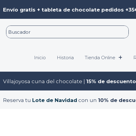
Ir
Envío gratis + tableta de chocolate pedidos +35
al
contenido
Inicio
Historia
Tienda Online
R
Villajoyosa cuna del chocolate |
15% de descuento
Reserva tu
Lote de Navidad
con un
10% de descu