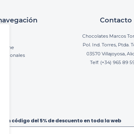
navegación
Contacto
cio
Chocolates Marcos Ton
oria
Pol. Ind. Torres, Ptda. T
online
03570 Villajoyosa, Al
ofesionales
Telf: (+34) 965 89 5
acto
be un código del 5% de descuento en toda la web