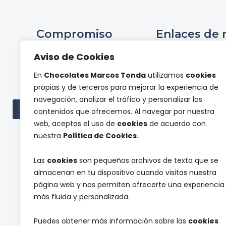
Compromiso
Enlaces de 
Ini
Aviso de Cookies
Compromiso Social ONCE
Hist
En
Chocolates Marcos Tonda
utilizamos
cookies
Proyectos de
Tienda 
propias y de terceros para mejorar la experiencia de
investigación
Panel de pr
navegación, analizar el tráfico y personalizar los
Cont
Ver todas las subvenciones
contenidos que ofrecemos. Al navegar por nuestra
web, aceptas el uso de
cookies
de acuerdo con
nuestra
Política de Cookies
.
Las
cookies
son pequeños archivos de texto que se
almacenan en tu dispositivo cuando visitas nuestra
página web y nos permiten ofrecerte una experiencia
más fluida y personalizada.
Suscríbete a nuestra newsletter y reci
Puedes obtener más información sobre las
cookies