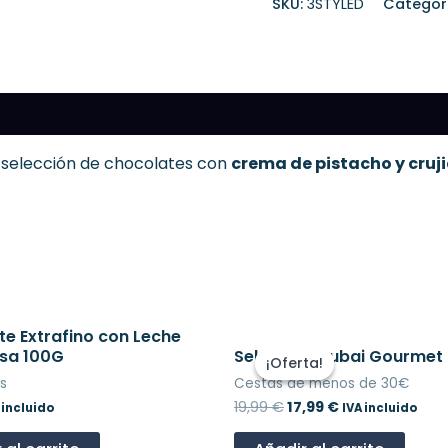
SKU:
3STYLED
Categor
 selección de chocolates con
crema de pistacho y cruji
e Extrafino con Leche
El
El
precio
precio
osa 100G
Selección Dubai Gourmet
¡Oferta!
¡Oferta!
original
actual
s
Cestas de menos de 30€
era:
es:
19,99 €.
17,99 €.
19,99
€
17,99
€
 incluido
IVA incluido