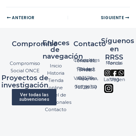
ANTERIOR
SIGUIENTE
Síguenos
Enlaces
Compromiso
Contacto
en
de
navegación
RRSS
Chocolates Marcos Tonda S.L.
Marcos Tonda
Compromiso
Inicio
Pol. Ind. Torres, Ptda. Torres, 3
Social ONCE
Historia
Proyectos de
03570 Villajoyosa, Alicante
La Virgen 1793
Tienda
investigación
Telf: (+34) 965 89 59 24
online
Ver todas las
Panel de
subvenciones
profesionales
Contacto