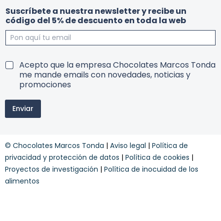
T
d
Suscríbete a nuestra newsletter y recibe un
e
e
código del 5% de descuento en toda la web
r
l
m
d
i
e
n
a
o
T
Acepto que la empresa Chocolates Marcos Tonda
s
e
me mande emails con novedades, noticias y
y
r
promociones
l
m
a
i
Enviar
n
o
s
y
© Chocolates Marcos Tonda
|
Aviso legal
|
Política de
c
o
privacidad y protección de datos
|
Política de cookies
|
n
Proyectos de investigación
|
Política de inocuidad de los
d
alimentos
i
c
i
o