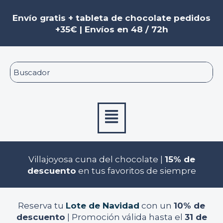
Ir
Navegación
al
de
Envío gratis + tableta de chocolate pedidos
contenido
entradas
+35€ | Envíos en 48 / 72h
Menú
Villajoyosa cuna del chocolate |
15% de
descuento
en tus favoritos de siempre
Reserva tu
Lote de Navidad
con un
10% de
descuento
| Promoción válida hasta el
31 de