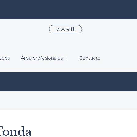
Carrito
0,00
€
ades
Área profesionales
Contacto
Tonda