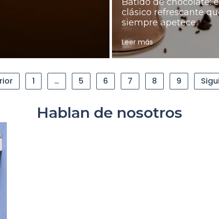
Batido de chocolate: e
clásico refrescante qu
siempre apetece
Leer más
rior
1
…
5
6
7
8
9
Sigu
Hablan de nosotros