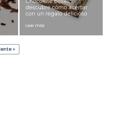
l
Chocolate boxes:
e
descubre cómo acertar
con un regalo delicioso
Leer más
iente »