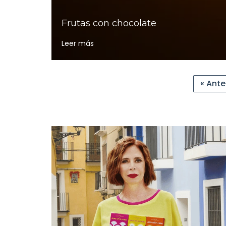
Frutas con chocolate
Leer más
« Ante