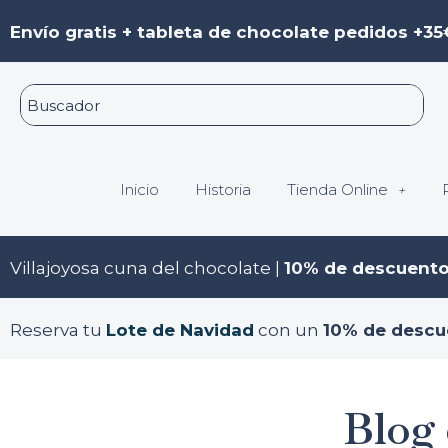
Ir
Envío gratis + tableta de chocolate pedidos +35
al
contenido
Inicio
Historia
Tienda Online
Villajoyosa cuna del chocolate |
10% de descuent
Reserva tu
Lote de Navidad
con un
10% de descu
Blog