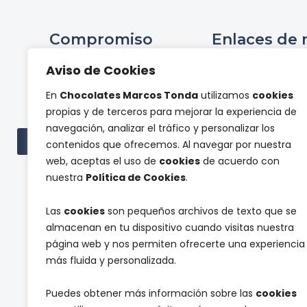
Compromiso
Enlaces de 
Ini
Aviso de Cookies
Compromiso Social ONCE
Hist
En
Chocolates Marcos Tonda
utilizamos
cookies
Proyectos de
Tienda 
propias y de terceros para mejorar la experiencia de
investigación
Panel de pr
navegación, analizar el tráfico y personalizar los
Cont
Ver todas las subvenciones
contenidos que ofrecemos. Al navegar por nuestra
web, aceptas el uso de
cookies
de acuerdo con
nuestra
Política de Cookies
.
Las
cookies
son pequeños archivos de texto que se
almacenan en tu dispositivo cuando visitas nuestra
página web y nos permiten ofrecerte una experiencia
l
más fluida y personalizada.
Suscríbete a nuestra newsletter y reci
a
u
Puedes obtener más información sobre las
cookies
n