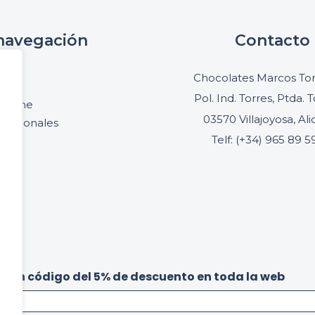
navegación
Contacto
cio
Chocolates Marcos Ton
oria
Pol. Ind. Torres, Ptda. T
online
03570 Villajoyosa, Al
ofesionales
Telf: (+34) 965 89 5
acto
be un código del 5% de descuento en toda la web