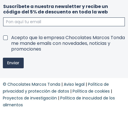
d
t
Suscríbete a nuestra newsletter y recibe un
e
o
código del 5% de descuento en toda la web
s
d
c
a
u
c
e
o
n
n
T
Acepto que la empresa Chocolates Marcos Tonda
t
d
e
me mande emails con novedades, noticias y
o
i
r
promociones
u
c
m
n
i
i
T
o
Enviar
n
e
n
o
r
e
s
m
s
y
i
d
© Chocolates Marcos Tonda
|
Aviso legal
|
Política de
c
n
e
o
privacidad y protección de datos
|
Política de cookies
|
o
s
n
Proyectos de investigación
|
Política de inocuidad de los
s
c
d
u
alimentos
i
e
c
n
i
t
o
o