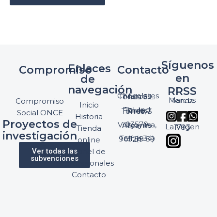
Síguenos
Enlaces
Compromiso
Contacto
en
de
navegación
RRSS
Chocolates Marcos Tonda S.L.
Marcos Tonda
Compromiso
Inicio
Pol. Ind. Torres, Ptda. Torres, 3
Social ONCE
Historia
Proyectos de
03570 Villajoyosa, Alicante
La Virgen 1793
Tienda
investigación
Telf: (+34) 965 89 59 24
online
Ver todas las
Panel de
subvenciones
profesionales
Contacto