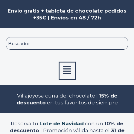
Ir
Navegación
al
de
Envío gratis + tableta de chocolate pedidos
contenido
entradas
+35€ | Envíos en 48 / 72h
Menú
Villajoyosa cuna del chocolate |
15% de
descuento
en tus favoritos de siempre
Reserva tu
Lote de Navidad
con un
10% de
descuento
| Promoción válida hasta el
31 de