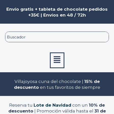
Ir
Navegación
al
de
Envío gratis + tableta de chocolate pedidos
contenido
entradas
+35€ | Envíos en 48 / 72h
Menú
Villajoyosa cuna del chocolate |
15% de
descuento
en tus favoritos de siempre
Reserva tu
Lote de Navidad
con un
10% de
descuento
| Promoción válida hasta el
31 de