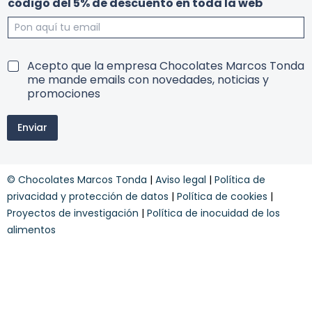
código del 5% de descuento en toda la web
w
o
s
n
l
d
e
i
t
c
T
Acepto que la empresa Chocolates Marcos Tonda
t
i
e
me mande emails con novedades, noticias y
e
o
r
promociones
r
n
m
l
e
i
a
s
Enviar
n
e
n
o
n
e
s
w
y
s
© Chocolates Marcos Tonda
|
Aviso legal
|
Política de
c
l
o
privacidad y protección de datos
|
Política de cookies
|
e
n
Proyectos de investigación
|
Política de inocuidad de los
t
d
t
alimentos
i
e
c
r
i
o
n
e