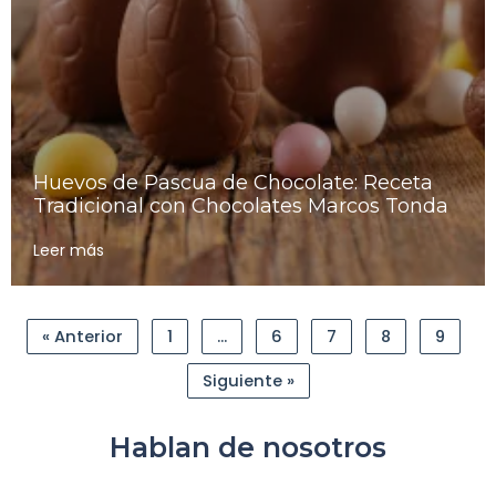
Huevos de Pascua de Chocolate: Receta
Tradicional con Chocolates Marcos Tonda
Leer más
« Anterior
1
…
6
7
8
9
Siguiente »
Hablan de nosotros