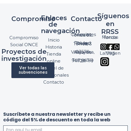
Síguenos
Enlaces
Compromiso
Contacto
en
de
navegación
RRSS
Chocolates Marcos Tonda S.L.
Marcos Tonda
Compromiso
Inicio
Pol. Ind. Torres, Ptda. Torres, 3
Social ONCE
Historia
Proyectos de
03570 Villajoyosa, Alicante
La Virgen 1793
Tienda
investigación
Telf: (+34) 965 89 59 24
online
Ver todas las
Panel de
subvenciones
profesionales
Contacto
y
a
Suscríbete a nuestra newsletter y recibe un
l
y
código del 5% de descuento en toda la web
a
*
T