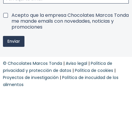
e
r
m
T
Acepto que la empresa Chocolates Marcos Tonda
i
e
me mande emails con novedades, noticias y
n
r
promociones
o
m
s
i
Enviar
n
o
s
y
© Chocolates Marcos Tonda
|
Aviso legal
|
Política de
c
o
privacidad y protección de datos
|
Política de cookies
|
n
Proyectos de investigación
|
Política de inocuidad de los
d
alimentos
i
c
i
o
n
e
s
*