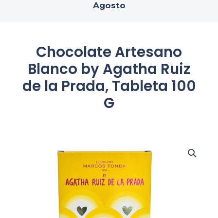
Agosto
Chocolate Artesano
Blanco by Agatha Ruiz
de la Prada, Tableta 100
G
Chocolate
Artesano
Blanco
by
Agatha
Ruiz
de
la