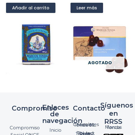
Añadir al carrito
Leer más
AGOTADO
Síguenos
Enlaces
Compromiso
Contacto
en
de
navegación
RRSS
Chocolates Marcos Tonda S.L.
Marcos Tonda
Compromiso
Inicio
Pol. Ind. Torres, Ptda. Torres, 3
Social ONCE