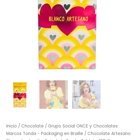
Prada,
Tableta
100
G
cantidad
Inicio
/
Chocolate
/
Grupo Social ONCE y Chocolates
Marcos Tonda - Packaging en Braille
/ Chocolate Artesano