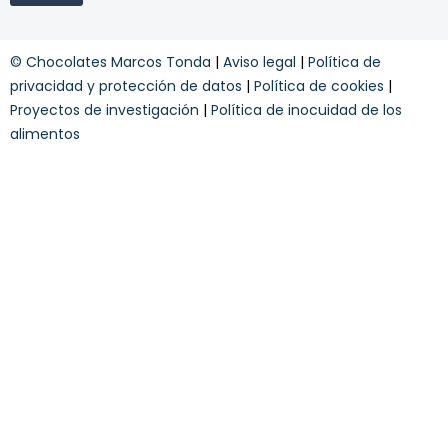
s
s
o
d
t
s
e
o
y
s
d
© Chocolates Marcos Tonda
|
Aviso legal
|
Política de
c
c
a
o
privacidad y protección de datos
|
Política de cookies
|
u
n
Proyectos de investigación
|
Política de inocuidad de los
e
d
n
alimentos
i
t
c
o
i
o
n
e
s
*