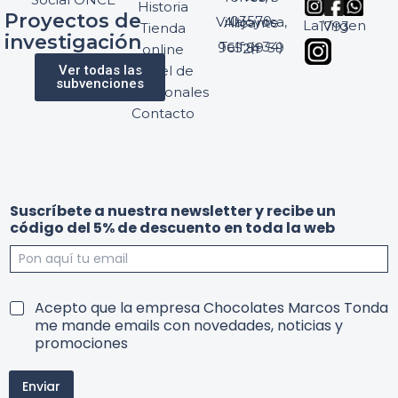
Historia
Proyectos de
03570 Villajoyosa, Alicante
La Virgen 1793
Tienda
investigación
Telf: (+34) 965 89 59 24
online
Ver todas las
Panel de
subvenciones
profesionales
Contacto
5
u
Suscríbete a nuestra newsletter y recibe un
%
n
código del 5% de descuento en toda la web
c
c
o
o
n
n
d
d
i
i
T
Acepto que la empresa Chocolates Marcos Tonda
c
c
e
me mande emails con novedades, noticias y
i
i
r
promociones
o
o
m
n
n
i
e
e
Enviar
n