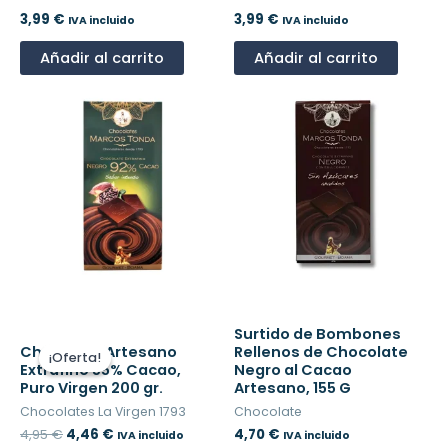
3,99
€
3,99
€
IVA incluido
IVA incluido
Añadir al carrito
Añadir al carrito
El
El
Surtido de Bombones
precio
precio
Chocolate Artesano
Rellenos de Chocolate
¡Oferta!
¡Oferta!
original
actual
Extrafino 55% Cacao,
Negro al Cacao
era:
es:
Puro Virgen 200 gr.
Artesano, 155 G
4,95 €.
4,46 €.
Chocolates La Virgen 1793
Chocolate
4,95
€
4,46
€
4,70
€
IVA incluido
IVA incluido