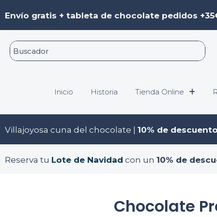
Ir
Envío gratis + tableta de chocolate pedidos +35
al
contenido
Inicio
Historia
Tienda Online
R
Villajoyosa cuna del chocolate |
10% de descuent
Reserva tu
Lote de Navidad
con un
10% de descu
Chocolate P