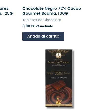
ares
Chocolate Negro 72% Cacao
, 125G
Gourmet Boama, 100G
Tabletas de Chocolate
3,90
€
IVA incluido
Añadir al carrito