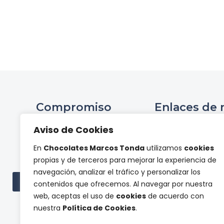
Compromiso
Enlaces de 
Ini
Aviso de Cookies
Compromiso Social ONCE
Hist
En
Chocolates Marcos Tonda
utilizamos
cookies
Proyectos de
Tienda 
propias y de terceros para mejorar la experiencia de
investigación
Panel de pr
navegación, analizar el tráfico y personalizar los
Cont
Ver todas las subvenciones
contenidos que ofrecemos. Al navegar por nuestra
web, aceptas el uso de
cookies
de acuerdo con
nuestra
Política de Cookies
.