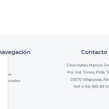
navegación
Contacto
cio
Chocolates Marcos Ton
oria
Pol. Ind. Torres, Ptda. T
online
03570 Villajoyosa, Al
ofesionales
Telf: (+34) 965 89 5
acto