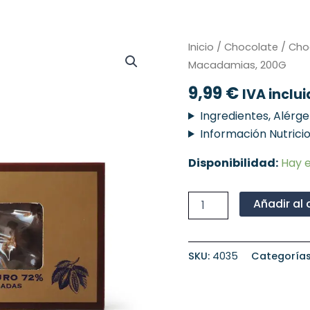
Chocolate
Inicio
/
Chocolate
/
Cho
Premium
Macadamias, 200G
Puro
72%
9,99
€
IVA inclu
Con
Macadamias,
Ingredientes, Alérg
200G
Información Nutrici
cantidad
Disponibilidad:
Hay e
Añadir al 
SKU:
4035
Categoría