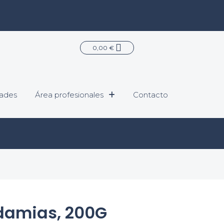
Carrito
0,00
€
ades
Área profesionales
Contacto
damias, 200G