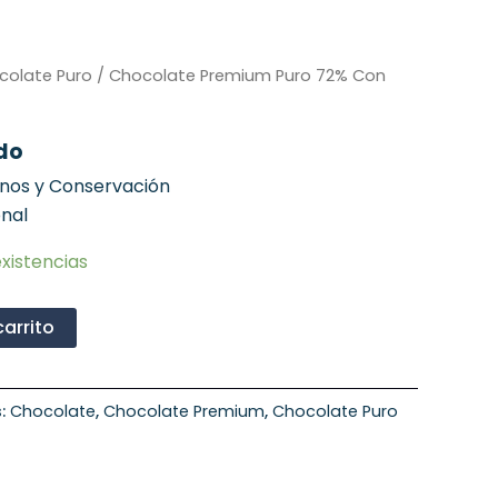
colate Puro
/ Chocolate Premium Puro 72% Con
ido
enos y Conservación
onal
xistencias
carrito
s:
Chocolate
,
Chocolate Premium
,
Chocolate Puro