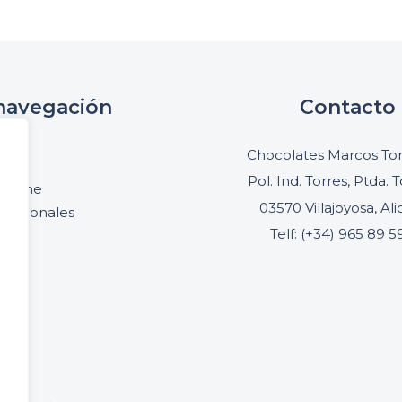
navegación
Contacto
cio
Chocolates Marcos Ton
oria
Pol. Ind. Torres, Ptda. T
online
03570 Villajoyosa, Al
ofesionales
Telf: (+34) 965 89 5
acto