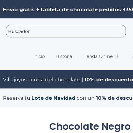
Ir
Envío gratis + tableta de chocolate pedidos +35
al
contenido
Inicio
Historia
Tienda Online
R
Villajoyosa cuna del chocolate |
10% de descuent
Reserva tu
Lote de Navidad
con un
10% de descu
Chocolate Negro