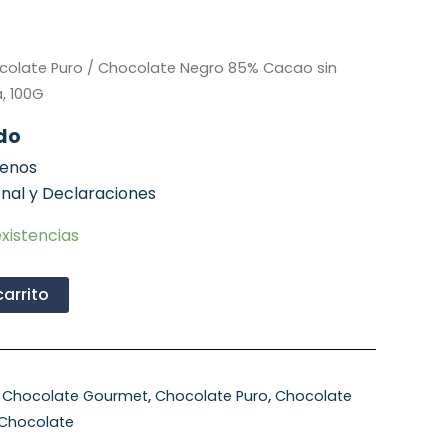
colate Puro
/ Chocolate Negro 85% Cacao sin
, 100G
ido
genos
onal y Declaraciones
xistencias
carrito
,
Chocolate Gourmet
,
Chocolate Puro
,
Chocolate
 Chocolate