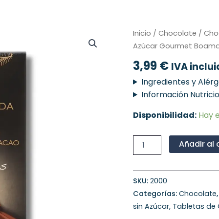
Chocolate
Inicio
/
Chocolate
/
Cho
Negro
Azúcar Gourmet Boama
85%
Cacao
3,99
€
IVA inclu
sin
Azúcar
Ingredientes y Alér
Gourmet
Información Nutrici
Boama,
100G
Disponibilidad:
Hay e
cantidad
Añadir al 
SKU:
2000
Categorías:
Chocolate
sin Azúcar
,
Tabletas de