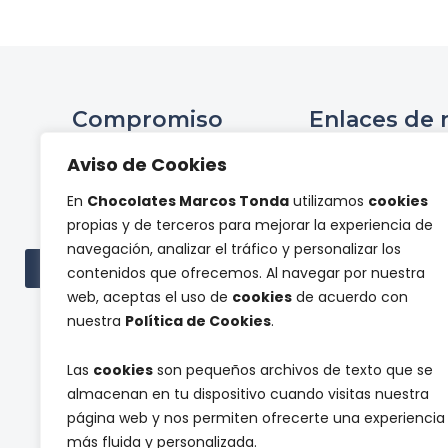
Compromiso
Enlaces de 
Ini
Aviso de Cookies
Compromiso Social ONCE
Hist
En
Chocolates Marcos Tonda
utilizamos
cookies
Proyectos de
Tienda 
propias y de terceros para mejorar la experiencia de
investigación
Panel de pr
navegación, analizar el tráfico y personalizar los
Cont
Ver todas las subvenciones
contenidos que ofrecemos. Al navegar por nuestra
web, aceptas el uso de
cookies
de acuerdo con
nuestra
Política de Cookies
.
Las
cookies
son pequeños archivos de texto que se
almacenan en tu dispositivo cuando visitas nuestra
página web y nos permiten ofrecerte una experiencia
l
d
más fluida y personalizada.