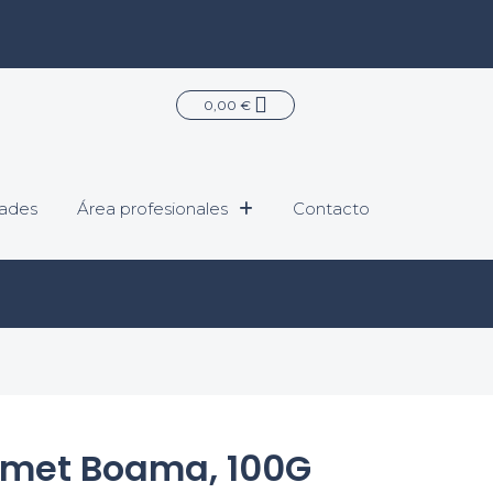
Carrito
0,00
€
ades
Área profesionales
Contacto
rmet Boama, 100G