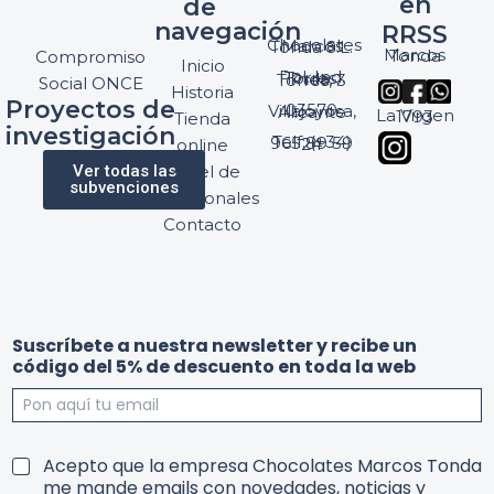
en
de
navegación
RRSS
Chocolates Marcos Tonda S.L.
Marcos Tonda
Compromiso
Inicio
Pol. Ind. Torres, Ptda. Torres, 3
Social ONCE
Historia
Proyectos de
03570 Villajoyosa, Alicante
La Virgen 1793
Tienda
investigación
Telf: (+34) 965 89 59 24
online
Ver todas las
Panel de
subvenciones
profesionales
Contacto
Suscríbete a nuestra newsletter y recibe un
código del 5% de descuento en toda la web
c
y
T
Acepto que la empresa Chocolates Marcos Tonda
ó
y
e
me mande emails con novedades, noticias y
d
e