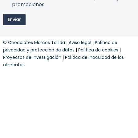
r
promociones
i
n
m
g
i
o
Enviar
n
a
o
y
s
y
© Chocolates Marcos Tonda
|
Aviso legal
|
Política de
c
o
privacidad y protección de datos
|
Política de cookies
|
n
Proyectos de investigación
|
Política de inocuidad de los
d
alimentos
i
c
i
o
n
e
s
*