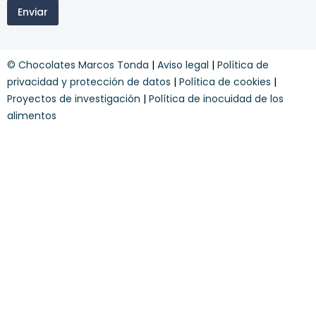
i
m
o
Enviar
n
i
r
o
n
e
s
o
c
y
s
i
© Chocolates Marcos Tonda
|
Aviso legal
|
Política de
c
d
b
o
privacidad y protección de datos
|
Política de cookies
|
e
e
n
y
Proyectos de investigación
|
Política de inocuidad de los
d
alimentos
i
c
i
o
n
e
s
*