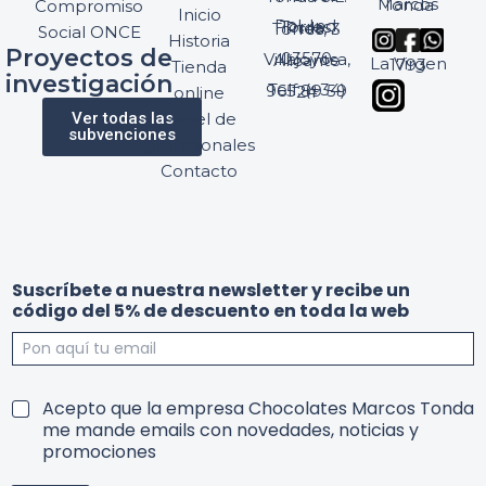
Marcos Tonda
Compromiso
Inicio
Pol. Ind. Torres, Ptda. Torres, 3
Social ONCE
Historia
Proyectos de
03570 Villajoyosa, Alicante
La Virgen 1793
Tienda
investigación
Telf: (+34) 965 89 59 24
online
Ver todas las
Panel de
subvenciones
profesionales
Contacto
Suscríbete a nuestra newsletter y recibe un
código del 5% de descuento en toda la web
5
c
T
Acepto que la empresa Chocolates Marcos Tonda
%
ó
e
me mande emails con novedades, noticias y
T
d
r
promociones
e
i
m
r
g