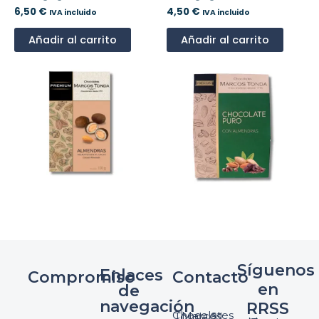
6,50
€
4,50
€
IVA incluido
IVA incluido
Añadir al carrito
Añadir al carrito
Síguenos
Enlaces
Compromiso
Contacto
en
de
navegación
RRSS
Chocolates Marcos Tonda S.L.