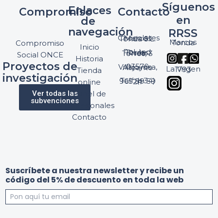
Síguenos
Enlaces
Compromiso
Contacto
en
de
navegación
RRSS
Chocolates Marcos Tonda S.L.
Marcos Tonda
Compromiso
Inicio
Pol. Ind. Torres, Ptda. Torres, 3
Social ONCE
Historia
Proyectos de
03570 Villajoyosa, Alicante
La Virgen 1793
Tienda
investigación
Telf: (+34) 965 89 59 24
online
Ver todas las
Panel de
subvenciones
profesionales
Contacto
S
Suscríbete a nuestra newsletter y recibe un
u
código del 5% de descuento en toda la web
s
c
r
í
d