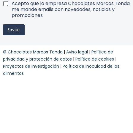
b
T
Acepto que la empresa Chocolates Marcos Tonda
e
e
e
me mande emails con novedades, noticias y
s
t
r
promociones
c
e
m
u
c
i
e
o
Enviar
n
n
n
o
t
d
s
o
i
y
*
c
© Chocolates Marcos Tonda
|
Aviso legal
|
Política de
c
u
i
o
privacidad y protección de datos
|
Política de cookies
|
n
o
n
Proyectos de investigación
|
Política de inocuidad de los
n
d
e
alimentos
i
s
c
y
i
o
n
e
s
*