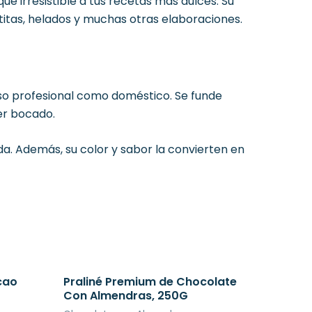
 irresistible a tus recetas más dulces. Su
titas, helados y muchas otras elaboraciones.
uso profesional como doméstico. Se funde
er bocado.
da. Además, su color y sabor la convierten en
cao
Praliné Premium de Chocolate
Con Almendras, 250G