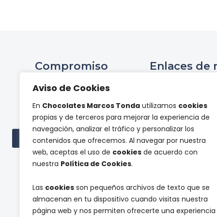
Compromiso
Enlaces de 
Ini
Aviso de Cookies
Compromiso Social ONCE
Hist
En
Chocolates Marcos Tonda
utilizamos
cookies
Proyectos de
Tienda 
propias y de terceros para mejorar la experiencia de
investigación
Panel de pr
navegación, analizar el tráfico y personalizar los
Cont
Ver todas las subvenciones
contenidos que ofrecemos. Al navegar por nuestra
web, aceptas el uso de
cookies
de acuerdo con
nuestra
Política de Cookies
.
Las
cookies
son pequeños archivos de texto que se
almacenan en tu dispositivo cuando visitas nuestra
página web y nos permiten ofrecerte una experiencia