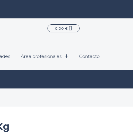
Carrito
0,00
€
ades
Área profesionales
Contacto
Kg