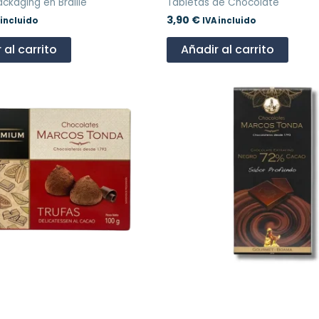
ckaging en Braille
Tabletas de Chocolate
3,90
€
 incluido
IVA incluido
 al carrito
Añadir al carrito