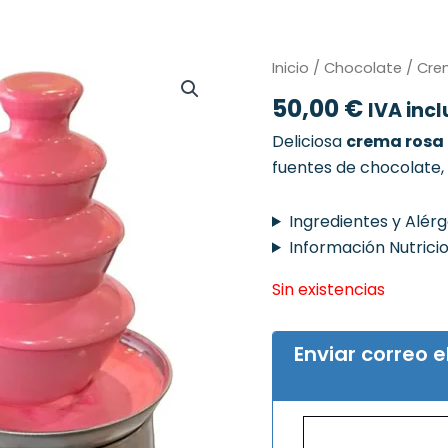
Inicio
/
Chocolate
/ Cre
50,00
€
IVA incl
Deliciosa
crema rosa
fuentes de chocolate, 
Ingredientes y Alér
Información Nutrici
Sin existencias
Enviar correo 