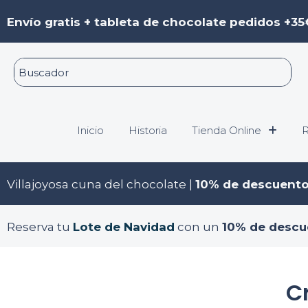
Ir
Envío gratis + tableta de chocolate pedidos +35
al
contenido
Inicio
Historia
Tienda Online
R
Villajoyosa cuna del chocolate |
10% de descuent
Reserva tu
Lote de Navidad
con un
10% de descu
C