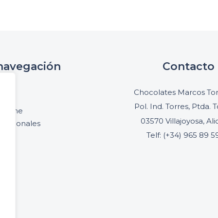
navegación
Contacto
cio
Chocolates Marcos Ton
oria
Pol. Ind. Torres, Ptda. T
online
03570 Villajoyosa, Al
ofesionales
Telf: (+34) 965 89 5
acto