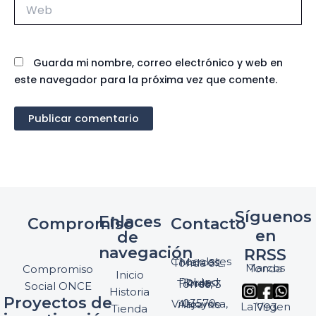
Web
Guarda mi nombre, correo electrónico y web en
este navegador para la próxima vez que comente.
Síguenos
Enlaces
Compromiso
Contacto
en
de
navegación
RRSS
Chocolates Marcos Tonda S.L.
Marcos Tonda
Compromiso
Inicio
Pol. Ind. Torres, Ptda. Torres, 3
Social ONCE
Historia
Proyectos de
03570 Villajoyosa, Alicante
La Virgen 1793
Tienda