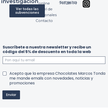
investigación
Telf: (+34) 965 89 59 24
online
Ver todas las
Panel de
subvenciones
profesionales
Contacto
t
y
Suscríbete a nuestra newsletter y recibe un
o
u
código del 5% de descuento en toda la web
d
n
a
r
r
e
e
c
c
i
T
Acepto que la empresa Chocolates Marcos Tonda
i
b
e
me mande emails con novedades, noticias y
b
e
r
promociones
e
m
c
i
ó
Enviar
n
d
o
i
s
g