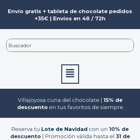
Ir
Navegación
al
de
Envío gratis + tableta de chocolate pedidos
contenido
entradas
+35€ | Envíos en 48 / 72h
Menú
Villajoyosa cuna del chocolate |
15% de
descuento
en tus favoritos de siempre
Reserva tu
Lote de Navidad
con un
10% de
descuento
| Promoción válida hasta el
31 de