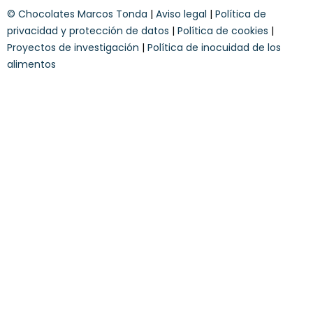
y
o
© Chocolates Marcos Tonda
|
Aviso legal
|
Política de
c
o
privacidad y protección de datos
|
Política de cookies
|
n
Proyectos de investigación
|
Política de inocuidad de los
d
alimentos
i
c
i
o
n
e
s
*