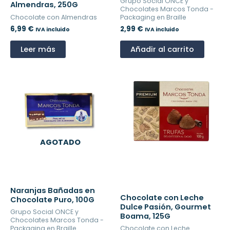
Grupo Social ONCE y
Almendras, 250G
Chocolates Marcos Tonda -
Chocolate con Almendras
Packaging en Braille
6,99
€
2,99
€
IVA incluido
IVA incluido
Leer más
Añadir al carrito
AGOTADO
Naranjas Bañadas en
Chocolate con Leche
Chocolate Puro, 100G
Dulce Pasión, Gourmet
Grupo Social ONCE y
Boama, 125G
Chocolates Marcos Tonda -
Packaging en Braille
Chocolate con Leche