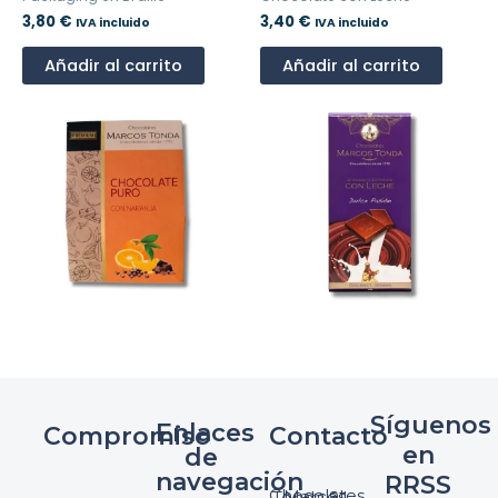
3,80
€
3,40
€
IVA incluido
IVA incluido
Añadir al carrito
Añadir al carrito
Síguenos
Enlaces
Compromiso
Contacto
en
de
navegación
RRSS
Chocolates Marcos Tonda S.L.