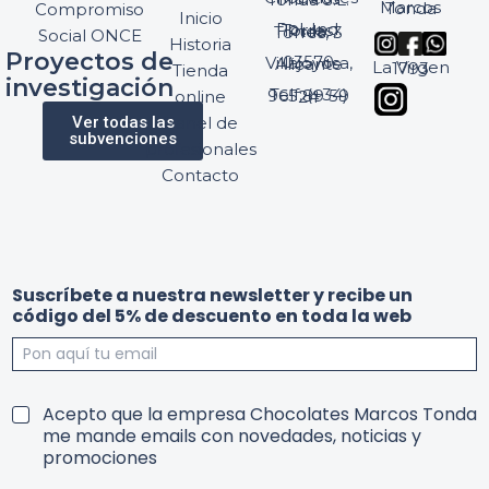
Marcos Tonda
Compromiso
Inicio
Pol. Ind. Torres, Ptda. Torres, 3
Social ONCE
Historia
Proyectos de
03570 Villajoyosa, Alicante
La Virgen 1793
Tienda
investigación
Telf: (+34) 965 89 59 24
online
Ver todas las
Panel de
subvenciones
profesionales
Contacto
Suscríbete a nuestra newsletter y recibe un
código del 5% de descuento en toda la web
l
n
T
Acepto que la empresa Chocolates Marcos Tonda
a
e
e
me mande emails con novedades, noticias y
u
w
r
promociones
n
s
m
d
l