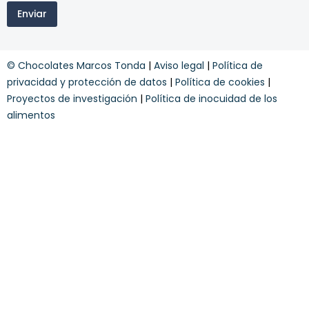
i
e
e
Enviar
n
t
o
t
s
e
y
r
© Chocolates Marcos Tonda
|
Aviso legal
|
Política de
c
5
o
privacidad y protección de datos
|
Política de cookies
|
%
n
d
Proyectos de investigación
|
Política de inocuidad de los
d
e
alimentos
i
l
c
i
o
n
e
s
*