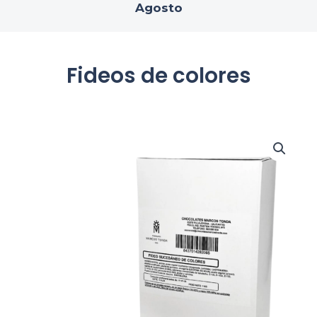
Agosto
Fideos de colores
Fideos
de
colores
cantidad