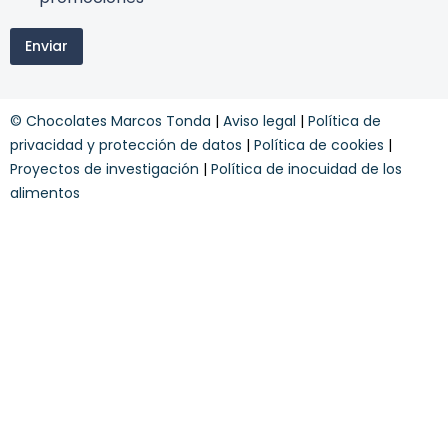
r
m
t
m
i
r
i
Enviar
n
a
n
o
r
o
s
e
s
y
c
© Chocolates Marcos Tonda
|
Aviso legal
|
Política de
c
i
o
privacidad y protección de datos
|
Política de cookies
|
b
n
e
Proyectos de investigación
|
Política de inocuidad de los
d
r
alimentos
i
e
c
c
i
i
o
b
n
e
e
s
*