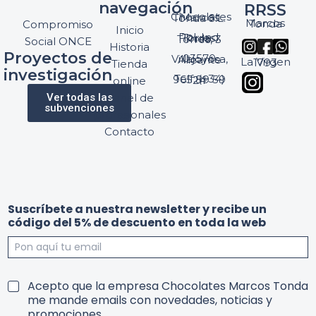
navegación
RRSS
Chocolates Marcos Tonda S.L.
Marcos Tonda
Compromiso
Inicio
Pol. Ind. Torres, Ptda. Torres, 3
Social ONCE
Historia
Proyectos de
03570 Villajoyosa, Alicante
La Virgen 1793
Tienda
investigación
Telf: (+34) 965 89 59 24
online
Ver todas las
Panel de
subvenciones
profesionales
Contacto
y
Suscríbete a nuestra newsletter y recibe un
r
código del 5% de descuento en toda la web
e
c
i
b
n
e
T
Acepto que la empresa Chocolates Marcos Tonda
u
T
e
me mande emails con novedades, noticias y
e
e
r
promociones
s