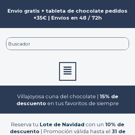
Ir
Navegación
al
de
Envío gratis + tableta de chocolate pedidos
contenido
entradas
+35€ | Envíos en 48 / 72h
Menú
Villajoyosa cuna del chocolate |
15% de
descuento
en tus favoritos de siempre
Reserva tu
Lote de Navidad
con un
10% de
descuento
| Promoción válida hasta el
31 de