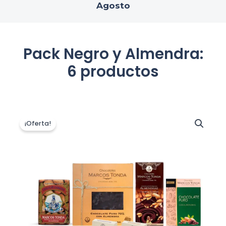
Agosto
Pack Negro y Almendra:
6 productos
El
El
precio
precio
¡Oferta!
original
actual
era:
es:
24,50 €.
22,05 €.