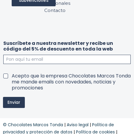
subvenciones
profesionales
Contacto
l
d
Suscríbete a nuestra newsletter y recibe un
a
e
código del 5% de descuento en toda la web
e
s
n
c
t
u
o
e
d
n
T
Acepto que la empresa Chocolates Marcos Tonda
a
t
e
me mande emails con novedades, noticias y
o
r
promociones
l
m
a
i
e
Enviar
n
n
o
s
y
© Chocolates Marcos Tonda
|
Aviso legal
|
Política de
c
o
privacidad y protección de datos
|
Política de cookies
|