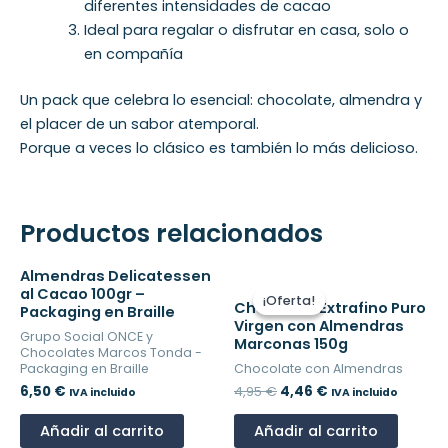
diferentes intensidades de cacao
Ideal para regalar o disfrutar en casa, solo o
en compañía
Un pack que celebra lo esencial: chocolate, almendra y
el placer de un sabor atemporal.
Porque a veces lo clásico es también lo más delicioso.
Productos relacionados
El
El
Almendras Delicatessen
precio
precio
al Cacao 100gr –
¡Oferta!
¡Oferta!
Chocolate Extrafino Puro
original
actual
Packaging en Braille
Virgen con Almendras
era:
es:
Grupo Social ONCE y
4,95 €.
4,46 €.
Marconas 150g
Chocolates Marcos Tonda -
Packaging en Braille
Chocolate con Almendras
6,50
€
4,95
€
4,46
€
IVA incluido
IVA incluido
Añadir al carrito
Añadir al carrito