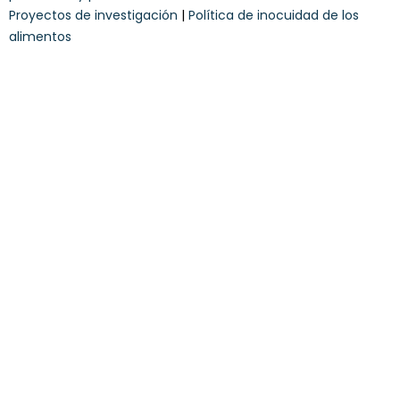
n
Proyectos de investigación
|
Política de inocuidad de los
d
alimentos
i
c
i
o
n
e
s
*