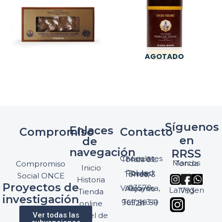
AGOTADO
Síguenos
Enlaces
Compromiso
Contacto
en
de
navegación
RRSS
Chocolates Marcos Tonda S.L.
Marcos Tonda
Compromiso
Inicio
Pol. Ind. Torres, Ptda. Torres, 3
Social ONCE
Historia
Proyectos de
03570 Villajoyosa, Alicante
La Virgen 1793
Tienda
investigación
Telf: (+34) 965 89 59 24
online
Ver todas las
Panel de