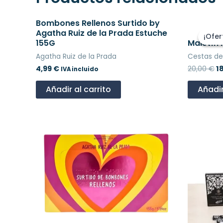
Bombones Rellenos Surtido by
El
p
Agatha Ruiz de la Prada Estuche
¡Ofer
¡Ofer
or
155G
Maletín
e
Agatha Ruiz de la Prada
Cestas d
2
4,99
€
20,00
€
1
IVA incluido
Añadir al carrito
Añadir