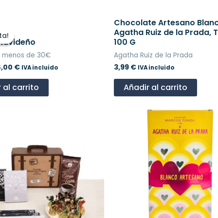
El
Chocolate Artesano Blan
recio
precio
Agatha Ruiz de la Prada, 
ta!
ta!
iginal
actual
 Navideño
100 G
ra:
es:
e menos de 30€
Agatha Ruiz de la Prada
0,00 €.
18,00 €.
8,00
€
3,99
€
IVA incluido
IVA incluido
 al carrito
Añadir al carrito