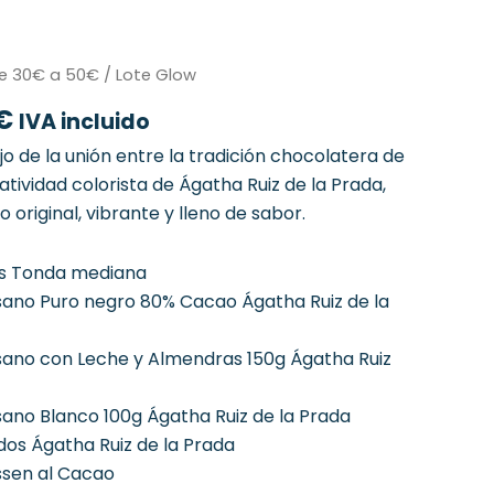
El
e 30€ a 50€
/ Lote Glow
precio
€
IVA incluido
al
actual
es:
ejo de la unión entre la tradición chocolatera de
€.
40,50 €.
tividad colorista de Ágatha Ruiz de la Prada,
 original, vibrante y lleno de sabor.
os Tonda mediana
ano Puro negro 80% Cacao Ágatha Ruiz de la
ano con Leche y Almendras 150g Ágatha Ruiz
ano Blanco 100g Ágatha Ruiz de la Prada
os Ágatha Ruiz de la Prada
ssen al Cacao