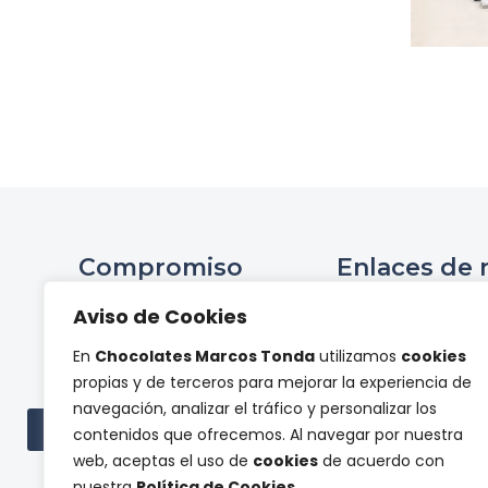
Compromiso
Enlaces de 
Ini
Aviso de Cookies
Compromiso Social ONCE
Hist
En
Chocolates Marcos Tonda
utilizamos
cookies
Proyectos de
Tienda 
propias y de terceros para mejorar la experiencia de
investigación
Panel de pr
navegación, analizar el tráfico y personalizar los
Cont
Ver todas las subvenciones
contenidos que ofrecemos. Al navegar por nuestra
web, aceptas el uso de
cookies
de acuerdo con
nuestra
Política de Cookies
.