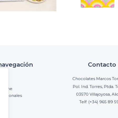
navegación
Contacto
cio
Chocolates Marcos Ton
oria
Pol. Ind. Torres, Ptda. T
online
03570 Villajoyosa, Al
ofesionales
Telf: (+34) 965 89 5
acto