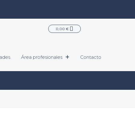
Carrito
0,00
€
ades
Área profesionales
Contacto