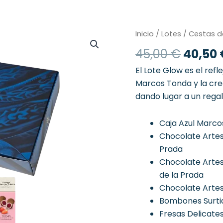
El
Lote
Inicio
/
Lotes
/
Cestas d
Glow
precio
45,00
€
40,50
cantidad
origin
era:
El Lote Glow es el refl
45,00 
Marcos Tonda y la crea
dando lugar a un regalo
Caja Azul Marc
Chocolate Artes
Prada
Chocolate Artes
de la Prada
Chocolate Artes
Bombones Surtid
Fresas Delicate