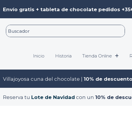
Ir
Envío gratis + tableta de chocolate pedidos +35
al
contenido
Inicio
Historia
Tienda Online
R
Villajoyosa cuna del chocolate |
10% de descuent
Reserva tu
Lote de Navidad
con un
10% de descu