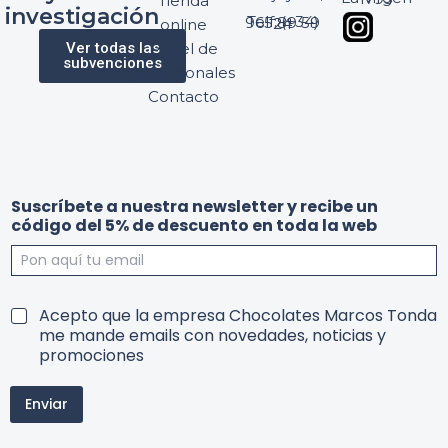
Tienda
investigación
Telf: (+34) 965 89 59 24
online
Ver todas las
Panel de
subvenciones
profesionales
Contacto
Suscríbete a nuestra newsletter y recibe un
código del 5% de descuento en toda la web
u
e
T
Acepto que la empresa Chocolates Marcos Tonda
n
n
e
me mande emails con novedades, noticias y
d
u
r
promociones
e
n
m
S
c
i
u
o
Enviar
n
s
n
o
c
d
s