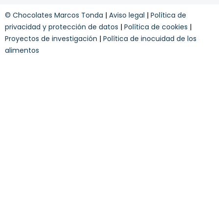
r
i
y
í
c
© Chocolates Marcos Tonda
|
Aviso legal
|
Política de
c
b
i
o
privacidad y protección de datos
|
Política de cookies
|
e
o
n
t
n
Proyectos de investigación
|
Política de inocuidad de los
d
e
e
alimentos
i
s
c
i
o
n
e
s
*