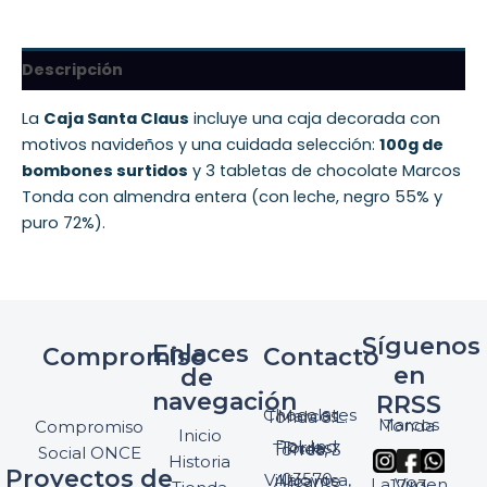
Descripción
La
Caja Santa Claus
incluye una caja decorada con
motivos navideños y una cuidada selección:
100g de
bombones surtidos
y 3 tabletas de chocolate Marcos
Tonda con almendra entera (con leche, negro 55% y
puro 72%).
Síguenos
Enlaces
Compromiso
Contacto
en
de
navegación
RRSS
Chocolates Marcos Tonda S.L.
Marcos Tonda
Compromiso
Inicio
Pol. Ind. Torres, Ptda. Torres, 3
Social ONCE
Historia
Proyectos de
03570 Villajoyosa, Alicante
La Virgen 1793