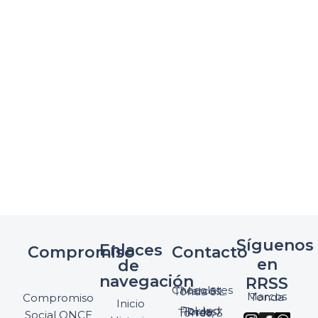
Síguenos
Enlaces
Compromiso
Contacto
en
de
navegación
RRSS
Chocolates Marcos Tonda S.L.
Marcos Tonda
Compromiso
Inicio
Pol. Ind. Torres, Ptda. Torres, 3
Social ONCE