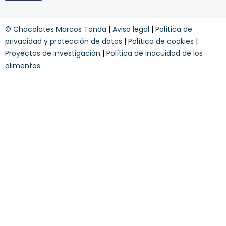
o
%
s
n
y
u
© Chocolates Marcos Tonda
|
Aviso legal
|
Política de
c
e
o
privacidad y protección de datos
|
Política de cookies
|
s
n
t
Proyectos de investigación
|
Política de inocuidad de los
d
r
alimentos
i
a
c
i
o
n
e
s
*