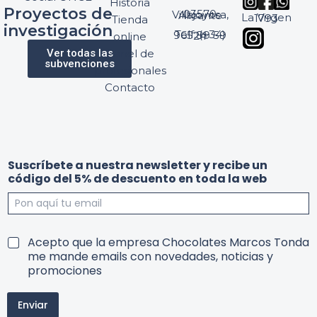
Historia
Proyectos de
03570 Villajoyosa, Alicante
La Virgen 1793
Tienda
investigación
Telf: (+34) 965 89 59 24
online
Ver todas las
Panel de
subvenciones
profesionales
Contacto
y
Suscríbete a nuestra newsletter y recibe un
r
código del 5% de descuento en toda la web
e
c
i
b
r
e
T
Acepto que la empresa Chocolates Marcos Tonda
e
d
e
me mande emails con novedades, noticias y
c
e
r
promociones
i
m
b
i
e
Enviar
n
5