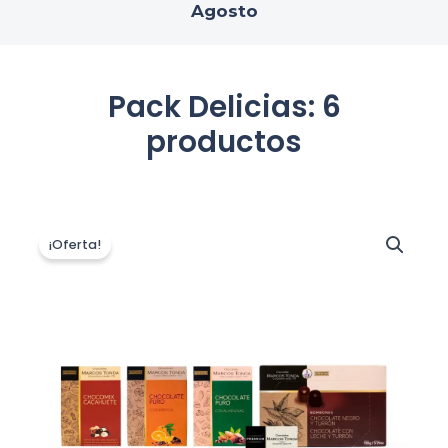
Agosto
Pack Delicias: 6
productos
El
El
precio
precio
¡Oferta!
original
actual
era:
es:
24,50 €.
22,05 €.