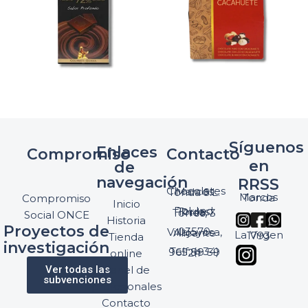
Síguenos
Enlaces
Compromiso
Contacto
en
de
navegación
RRSS
Chocolates Marcos Tonda S.L.
Marcos Tonda
Compromiso
Inicio
Pol. Ind. Torres, Ptda. Torres, 3
Social ONCE
Historia
Proyectos de
03570 Villajoyosa, Alicante
La Virgen 1793
Tienda
investigación
Telf: (+34) 965 89 59 24
online
Ver todas las
Panel de
subvenciones
profesionales
Contacto