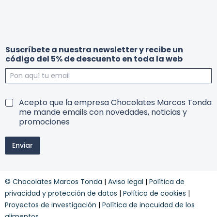
a
Suscríbete a nuestra newsletter y recibe un
r
código del 5% de descuento en toda la web
e
c
i
b
r
e
T
Acepto que la empresa Chocolates Marcos Tonda
e
u
e
me mande emails con novedades, noticias y
c
n
r
promociones
i
m
b
i
e
Enviar
n
r
o
e
s
c
y
i
© Chocolates Marcos Tonda
|
Aviso legal
|
Política de
c
b
o
privacidad y protección de datos
|
Política de cookies
|
e
n
c
Proyectos de investigación
|
Política de inocuidad de los
d
o
alimentos