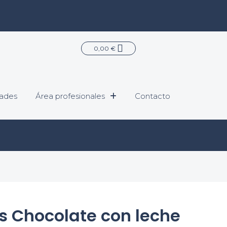
Carrito
0,00
€
ades
Área profesionales
Contacto
 Chocolate con leche