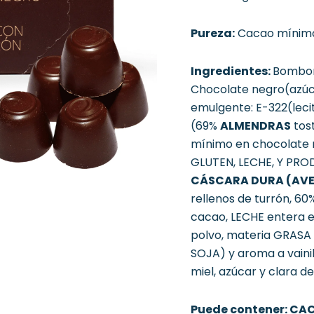
Pureza:
Cacao mínimo
Ingredientes:
Bombone
Chocolate negro(azúc
emulgente: E-322(leci
(69%
ALMENDRAS
tost
mínimo en chocolate 
GLUTEN, LECHE, Y PR
CÁSCARA DURA (AVE
rellenos de turrón, 6
cacao, LECHE entera 
polvo, materia GRASA 
SOJA) y aroma a vaini
miel, azúcar y clara 
Puede contener: CA