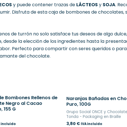
SECOS
y puede contener trazas de
LÁCTEOS
y
SOJA
. Re
umir. Disfruta de esta caja de bombones de chocolates,
nos de turrón no solo satisface tus deseos de algo dulce
 desde la elección de los ingredientes hasta la presenta
abor. Perfecto para compartir con seres queridos o para 
 amante del chocolate.
de Bombones Rellenos de
Naranjas Bañadas en Cho
te Negro al Cacao
Puro, 100G
, 155 G
Grupo Social ONCE y Chocolat
e
Tonda - Packaging en Braille
3,80
€
 incluido
IVA incluido