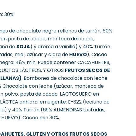
: 30%
s de chocolate negro rellenos de turrón, 60%
ar, pasta de cacao, manteca de cacao,
tina de
SOJA
) y aroma a vainilla) y 40% Turrón
adas, miel, azúcar y clara de
HUEVO
). Cacao
negro: 48% min.
Puede contener CACAHUETES,
ODUCTOS LÁCTEOS, Y OTROS
FRUTOS SECOS DE
LLANAS)
.
Bombones de chocolate con leche
0% Chocolate con leche (azúcar, manteca de
en polvo, pasta de cacao, LACTOSUERO en
LÁCTEA anhidra, emulgente: E-322 (lecitina de
lla) y 40% Turrón (69% ALMENDRAS tostadas,
de HUEVO). Cacao min 30%.
CAHUETES, GLUTEN Y OTROS FRUTOS SECOS