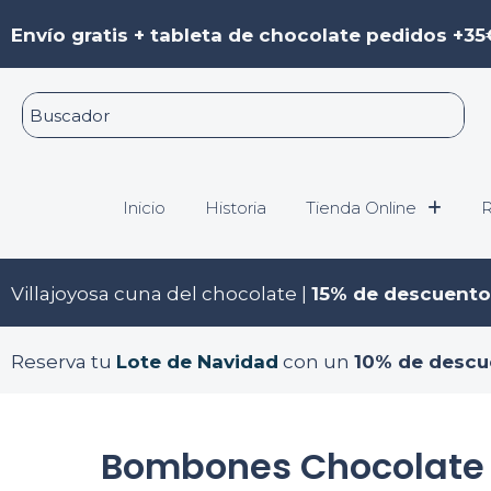
Ir
Envío gratis + tableta de chocolate pedidos +35
al
contenido
Inicio
Historia
Tienda Online
R
Villajoyosa cuna del chocolate |
15% de descuento
Reserva tu
Lote de Navidad
con un
10% de descu
Bombones Chocolate 