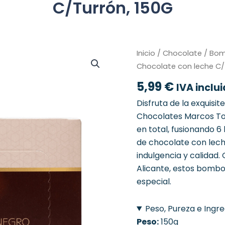
C/Turrón, 150G
Inicio
/
Chocolate
/ Bom
Chocolate con leche C/
5,99
€
IVA inclu
Disfruta de la exquisi
Chocolates Marcos To
en total, fusionando
de chocolate con lech
indulgencia y calidad. 
Alicante, estos bombon
especial.
Peso, Pureza e Ingr
Peso:
150g