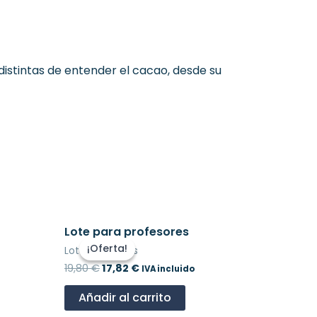
distintas de entender el cacao, desde su
El
El
Lote para profesores
precio
precio
¡Oferta!
¡Oferta!
Lotes y regalos
original
actual
era:
es:
19,80
€
17,82
€
IVA incluido
19,80 €.
17,82 €.
Añadir al carrito