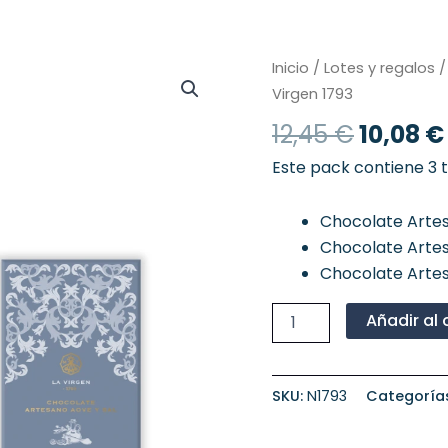
El
Pack
Inicio
/
Lotes y regalos
/
3
precio
Virgen 1793
Tabletas
origina
Artesanos
12,45
€
10,08
€
era:
Chocolate
Negro
12,45 €
Este pack contiene 3 
de
La
Chocolate Arte
Virgen
1793
Chocolate Artes
cantidad
Chocolate Arte
Añadir al 
SKU:
N1793
Categoría