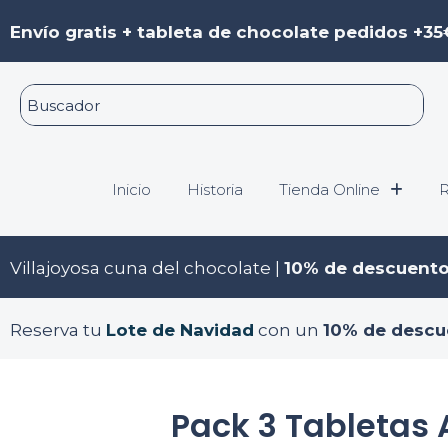
Ir
Envío gratis + tableta de chocolate pedidos +35
al
contenido
Inicio
Historia
Tienda Online
R
Villajoyosa cuna del chocolate |
10% de descuent
Reserva tu
Lote de Navidad
con un
10% de descu
Pack 3 Tabletas 