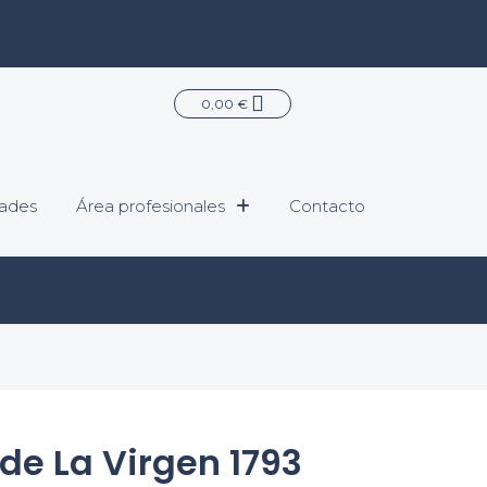
Carrito
0,00
€
ades
Área profesionales
Contacto
de La Virgen 1793