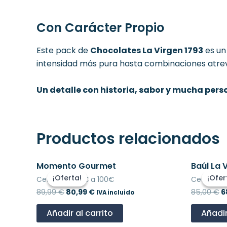
Con Carácter Propio
Este pack de
Chocolates La Virgen 1793
es un
intensidad más pura hasta combinaciones atrev
Un detalle con historia, sabor y mucha perso
Productos relacionados
El
El
El
Momento Gourmet
Baúl La 
precio
precio
p
¡Oferta!
¡Oferta!
¡Ofer
¡Ofer
Cestas de 50€ a 100€
Cestas de
original
actual
o
era:
es:
e
89,99
€
80,99
€
85,00
€
6
IVA incluido
89,99 €.
80,99 €.
8
Añadir al carrito
Añadir