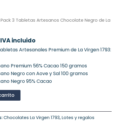
El
 Pack 3 Tabletas Artesanos Chocolate Negro de La
precio
l
actual
IVA incluido
es:
.
10,08 €.
tabletas Artesanales Premium de La Virgen 1793:
sano Premium 56% Cacao 150 gramos
ano Negro con Aove y Sal 100 gramos
sano Negro 95% Cacao
carrito
s:
Chocolates La Virgen 1793
,
Lotes y regalos