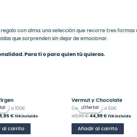
 regalo con alma: una selección que recorre tres formas 
idas que sorprenden sin dejar de emocionar.
nalidad. Para ti o para quien tú quieras.
El
El
El
Virgen
Vermut y Chocolate
recio
precio
precio
precio
ta!
ta!
¡Oferta!
¡Oferta!
 50€ a 100€
Cestas de 30€ a 50€
riginal
actual
original
actual
ra:
es:
era:
es:
8,85
€
49,99
€
44,99
€
IVA incluido
IVA incluido
5,00 €.
68,85 €.
49,99 €.
44,99 €.
 al carrito
Añadir al carrito