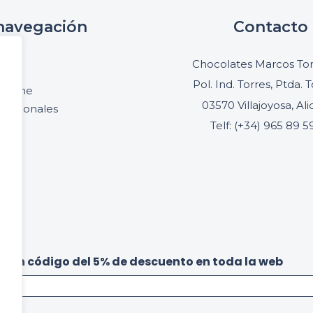
navegación
Contacto
cio
Chocolates Marcos Ton
oria
Pol. Ind. Torres, Ptda. T
online
03570 Villajoyosa, Al
ofesionales
Telf: (+34) 965 89 5
acto
be un código del 5% de descuento en toda la web