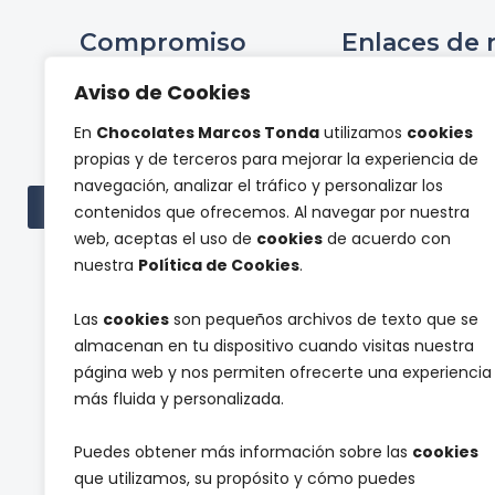
Compromiso
Enlaces de 
Ini
Aviso de Cookies
Compromiso Social ONCE
Hist
En
Chocolates Marcos Tonda
utilizamos
cookies
Proyectos de
Tienda 
propias y de terceros para mejorar la experiencia de
investigación
Panel de pr
navegación, analizar el tráfico y personalizar los
Cont
Ver todas las subvenciones
contenidos que ofrecemos. Al navegar por nuestra
web, aceptas el uso de
cookies
de acuerdo con
nuestra
Política de Cookies
.
Las
cookies
son pequeños archivos de texto que se
almacenan en tu dispositivo cuando visitas nuestra
página web y nos permiten ofrecerte una experiencia
más fluida y personalizada.
Suscríbete a nuestra newsletter y reci
Puedes obtener más información sobre las
cookies
que utilizamos, su propósito y cómo puedes