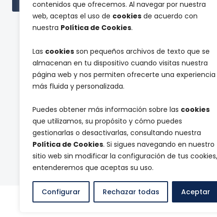
Ver todas las subvenciones
contenidos que ofrecemos. Al navegar por nuestra
web, aceptas el uso de
cookies
de acuerdo con
nuestra
Política de Cookies
.
Las
cookies
son pequeños archivos de texto que se
almacenan en tu dispositivo cuando visitas nuestra
página web y nos permiten ofrecerte una experiencia
más fluida y personalizada.
Suscríbete a nuestra newsletter y reci
Puedes obtener más información sobre las
cookies
que utilizamos, su propósito y cómo puedes
d
r
gestionarlas o desactivarlas, consultando nuestra
T
Acepto que la empresa Chocolates M
e
e
e
Política de Cookies
. Si sigues navegando en nuestro
s
c
r
c
i
sitio web sin modificar la configuración de tus cookies
Enviar
m
u
b
entenderemos que aceptas su uso.
i
e
e
n
n
t
o
Configurar
Rechazar todas
Aceptar
t
o
© Chocolates Marcos Tonda
|
Aviso legal
|
Políti
s
o
d
y
los alimentos
n
a