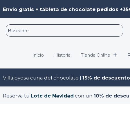
Ir
Envío gratis + tableta de chocolate pedidos +35
al
contenido
Inicio
Historia
Tienda Online
R
Villajoyosa cuna del chocolate |
15% de descuento
Reserva tu
Lote de Navidad
con un
10% de descu