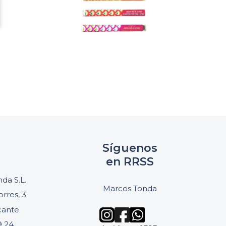
Síguenos
en RRSS
da S.L.
Marcos Tonda
orres, 3
icante
9 24