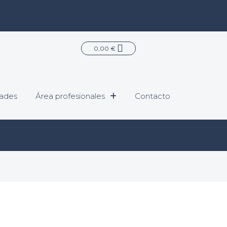
Carrito
0,00
€
ades
Área profesionales
Contacto