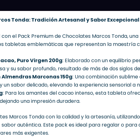
cos Tonda: Tradición Artesanal y Sabor Excepcional
l con el Pack Premium de Chocolates Marcos Tonda, una s
res tabletas emblemáticas que representan la maestría 
Cacao, Puro Virgen 200g
:
Elaborado con un equilibrio pe
a y su sabor profundo, resultado de más de dos siglos de
on Almendras Marconas 150g
:
Una combinación sublime
y un sabor delicado, elevando la experiencia sensorial a n
g
:
Para los amantes del cacao intenso, esta tableta ofre
 dejando una impresión duradera.
es Marcos Tonda con la calidad y la artesanía, utilizand
 sabor auténtica.
Este pack es ideal para regalar o para
dares más exigentes.