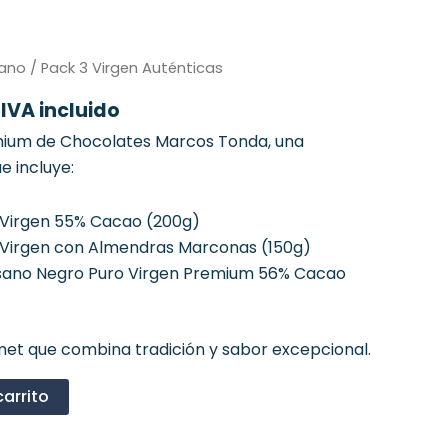
El
sano
/ Pack 3 Virgen Auténticas
precio
IVA incluido
l
actual
es:
emium de Chocolates Marcos Tonda, una
.
10,80 €.
e incluye:
 Virgen 55% Cacao (200g)
 Virgen con Almendras Marconas (150g)
sano Negro Puro Virgen Premium 56% Cacao
et que combina tradición y sabor excepcional.
carrito