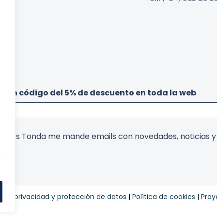
be un código del 5% de descuento en toda la web
arcos Tonda me mande emails con novedades, noticias 
,
ca de privacidad y protección de datos
|
Política de cookies
|
Proy