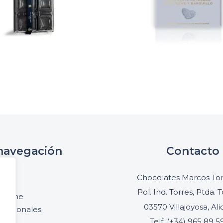
navegación
Contacto
cio
Chocolates Marcos Ton
oria
Pol. Ind. Torres, Ptda. T
online
03570 Villajoyosa, Al
ofesionales
Telf: (+34) 965 89 5
acto