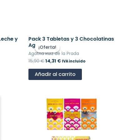
Leche y
Pack 3 Tabletas y 3 Chocolatinas
El
El
precio
precio
Agatha
¡Oferta!
¡Oferta!
original
actual
Agatha Ruiz de la Prada
era:
es:
15,90 €.
14,31 €.
15,90
€
14,31
€
IVA incluido
Añadir al carrito