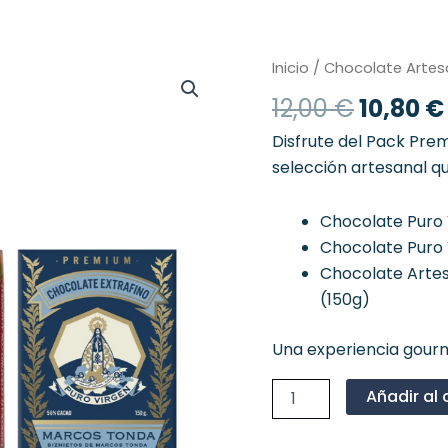
El
Pack
Inicio
/
Chocolate Arte
3
precio
12,00
€
10,80
€
Virgen
origina
Auténticas
era:
Disfrute del Pack Pr
cantidad
12,00 €
selección artesanal qu
Chocolate Puro
Chocolate Puro
Chocolate Arte
(150g)
Una experiencia gourm
Añadir al 