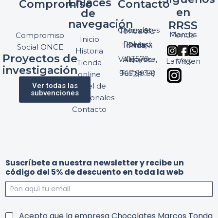
Enlaces
Compromiso
Contacto
en
de
navegación
RRSS
Chocolates Marcos Tonda S.L.
Marcos Tonda
Compromiso
Inicio
Pol. Ind. Torres, Ptda. Torres, 3
Social ONCE
Historia
Proyectos de
03570 Villajoyosa, Alicante
La Virgen 1793
Tienda
investigación
Telf: (+34) 965 89 59 24
online
Ver todas las
Panel de
subvenciones
profesionales
Contacto
r
T
Suscríbete a nuestra newsletter y recibe un
e
e
código del 5% de descuento en toda la web
c
r
i
m
b
i
e
n
n
o
T
Acepto que la empresa Chocolates Marcos Tonda