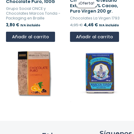
Chocolate Artesano
precio
precio
Chocolate Puro, 100G
¡Oferta!
¡Oferta!
Extrafino 55% Cacao,
original
actual
Grupo Social ONCE y
Puro Virgen 200 gr.
era:
es:
Chocolates Marcos Tonda -
4,95 €.
4,46 €.
Packaging en Braille
Chocolates La Virgen 1793
3,80
€
4,95
€
4,46
€
IVA incluido
IVA incluido
Añadir al carrito
Añadir al carrito
Síguenos