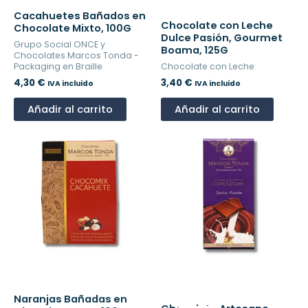
Cacahuetes Bañados en
Chocolate con Leche
Chocolate Mixto, 100G
Dulce Pasión, Gourmet
Grupo Social ONCE y
Boama, 125G
Chocolates Marcos Tonda -
Packaging en Braille
Chocolate con Leche
4,30
€
3,40
€
IVA incluido
IVA incluido
Añadir al carrito
Añadir al carrito
El
El
Naranjas Bañadas en