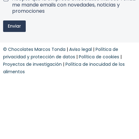
u
s
e
me mande emails con novedades, noticias y
e
d
r
promociones
s
e
m
t
s
i
r
c
Enviar
n
a
u
o
w
e
s
e
n
y
b
t
© Chocolates Marcos Tonda
|
Aviso legal
|
Política de
c
o
o
privacidad y protección de datos
|
Política de cookies
|
n
n
Proyectos de investigación
|
Política de inocuidad de los
e
d
w
alimentos
i
s
c
l
i
e
o
t
n
t
e
e
s
r
*