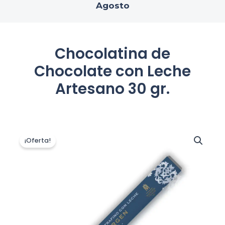
Agosto
Chocolatina de
Chocolate con Leche
Artesano 30 gr.
El
El
Chocolatina
de
precio
precio
¡Oferta!
Chocolate
original
actual
con
era:
es:
Leche
1,00 €.
0,90 €.
Artesano
30
gr.
cantidad