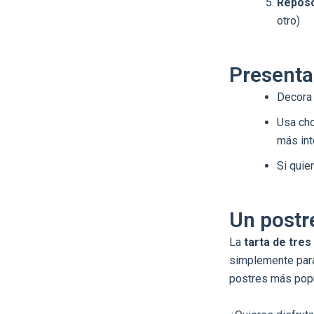
Reposo 
otro)
Presenta
Decora 
Usa cho
más int
Si quie
Un postr
La
tarta de tre
simplemente para
postres más pop