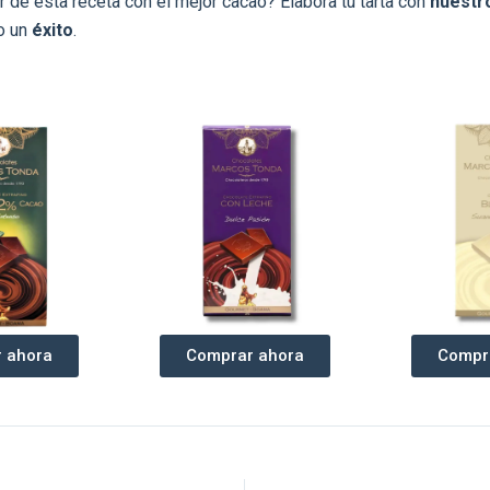
r de esta receta con el mejor cacao? Elabora tu tarta con
nuestr
o un
éxito
.
 ahora
Comprar ahora
Compr