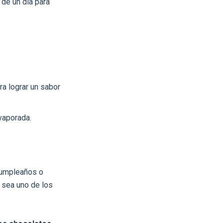
 de un día para
ara lograr un sabor
evaporada.
cumpleaños o
 sea uno de los