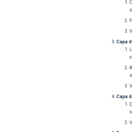
C
s
P
V
Capa d
L
c
A
s
V
Capa d
D
s
V