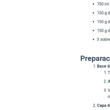
750 ml 
150 g d
150 g d
150 g d
3 sobre
Preparac
Base d
T
A
V
n
Capa d