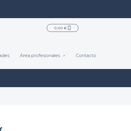
Carrito
0,00
€
ades
Área profesionales
Contacto
x