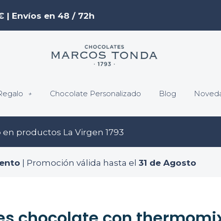
€ | Envíos en 48 / 72h
Regalo
Chocolate Personalizado
Blog
Noved
o
en productos La Virgen 1793
ento
| Promoción válida hasta el
31 de Agosto
res chocolate con thermomi