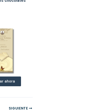
os chocolates
ar ahora
SIGUIENTE