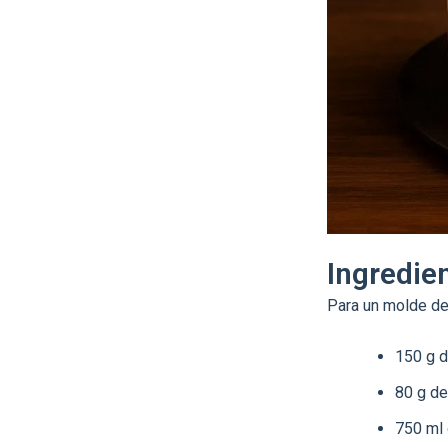
Ingredie
Para un molde d
150 g d
80 g de
750 ml 