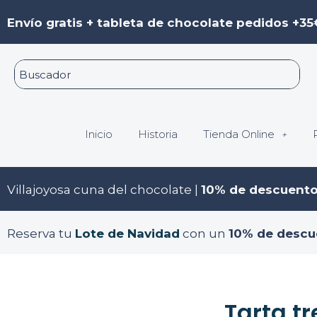
Ir
Navegación
Envío gratis + tableta de chocolate pedidos +35
al
de
contenido
entradas
Inicio
Historia
Tienda Online
Villajoyosa cuna del chocolate |
10% de descuent
Reserva tu
Lote de Navidad
con un
10% de descu
Tarta t