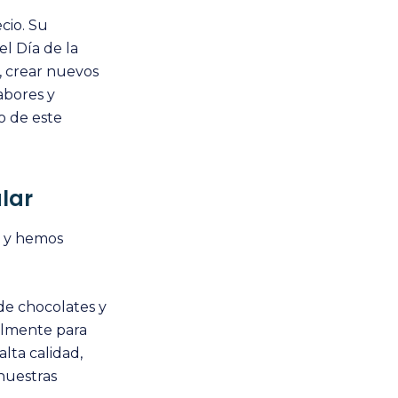
cio. Su
el Día de la
, crear nuevos
abores y
o de este
lar
a y hemos
 de chocolates y
almente para
lta calidad,
 nuestras