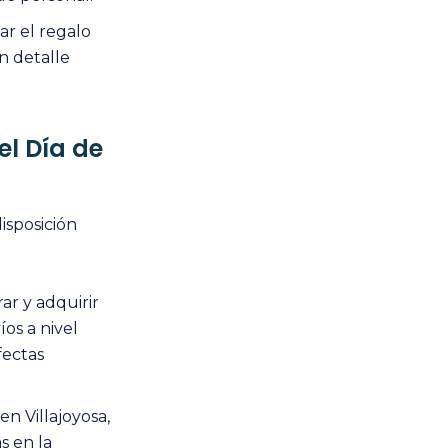
ar el regalo
n detalle
l Día de
isposición
ar y adquirir
os a nivel
fectas
en Villajoyosa,
s en la