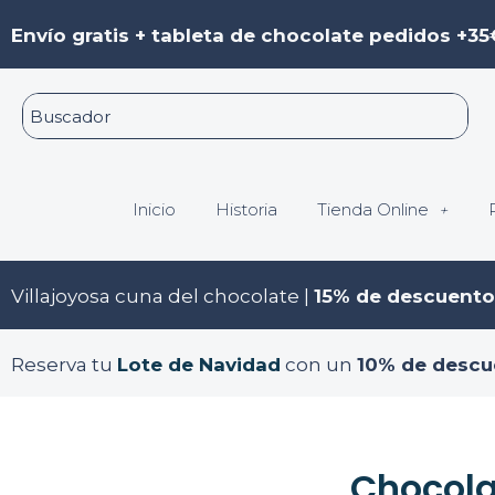
Ir
Navegación
Envío gratis + tableta de chocolate pedidos +35
al
de
contenido
entradas
Inicio
Historia
Tienda Online
Villajoyosa cuna del chocolate |
15% de descuento
Reserva tu
Lote de Navidad
con un
10% de descu
Chocola