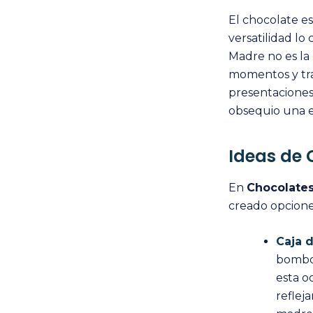
El chocolate e
versatilidad lo
Madre no es la
momentos y tra
presentaciones
obsequio una el
Ideas de
En
Chocolate
creado opcione
Caja 
bombon
esta o
reflej