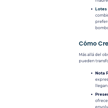
madres
Lotes
combin
prefer
bombon
Cómo Crea
Más allá del ob
pueden transfo
Nota 
expres
llegan 
Prese
ofrece
envolv