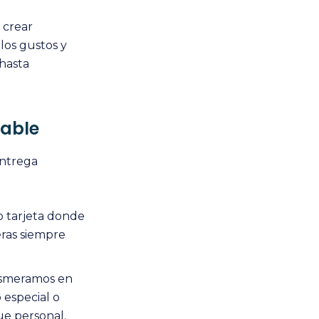
 crear
los gustos y
hasta
dable
entrega
o tarjeta donde
eras siempre
esmeramos en
 especial o
e personal.​