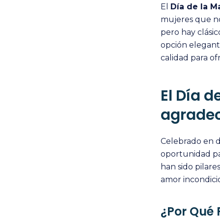
El
Día de la M
mujeres que no
pero hay clásic
opción elegante
calidad para o
El Día 
agrade
Celebrado en d
oportunidad pa
han sido pilar
amor incondicion
¿Por Qué 