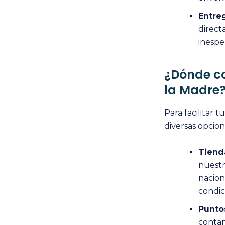
Entre
direct
inesper
¿Dónde co
la Madre
Para facilitar 
diversas opcion
Tiend
nuestr
nacion
condici
Punto
contam