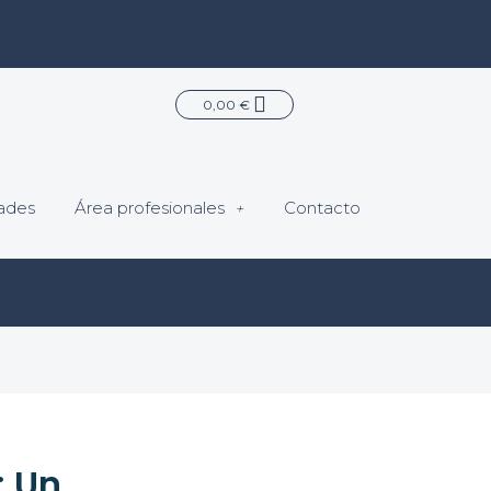
Carrito
0,00
€
ades
Área profesionales
Contacto
: Un