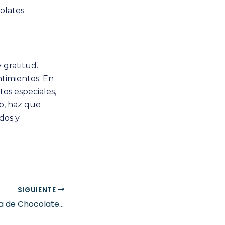
lates.
 gratitud.
timientos. En
os especiales,
o, haz que
dos y
SIGUIENTE
Huevos de Pascua de Chocolate: Receta Tradicional con Chocolates Marcos Tonda