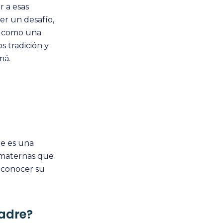
r a esas
er un desafío,
an como una
s tradición y
má.
re es una
s maternas que
econocer su
Madre?