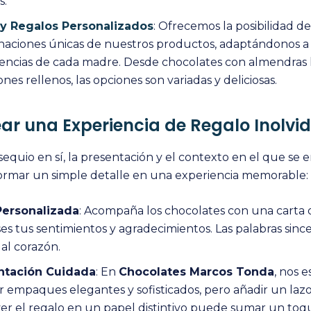
.​
 y Regalos Personalizados
: Ofrecemos la posibilidad de
aciones únicas de nuestros productos, adaptándonos a 
encias de cada madre. Desde chocolates con almendras 
es rellenos, las opciones son variadas y deliciosas.​
r una Experiencia de Regalo Inolvi
sequio en sí, la presentación y el contexto en el que se 
rmar un simple detalle en una experiencia memorable:
Personalizada
: Acompaña los chocolates con una carta 
es tus sentimientos y agradecimientos. Las palabras sinc
al corazón.​
ntación Cuidada
: En
Chocolates Marcos Tonda
, nos 
r empaques elegantes y sofisticados, pero añadir un lazo
er el regalo en un papel distintivo puede sumar un toqu