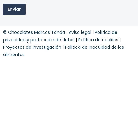
t
t
i
o
r
Enviar
n
d
a
o
a
r
s
n
e
y
u
c
© Chocolates Marcos Tonda
|
Aviso legal
|
Política de
c
e
i
o
privacidad y protección de datos
|
Política de cookies
|
s
b
n
t
e
Proyectos de investigación
|
Política de inocuidad de los
d
r
d
alimentos
i
a
e
c
s
i
c
o
u
n
e
e
n
s
t
*
o