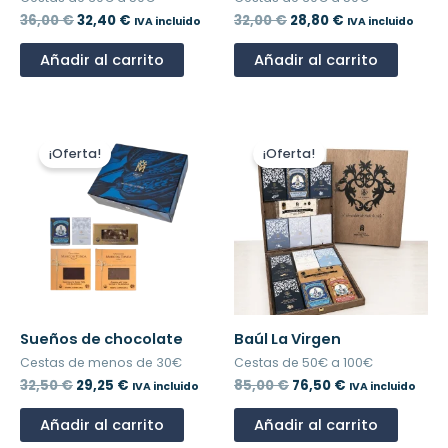
36,00
€
32,40
€
32,00
€
28,80
€
IVA incluido
IVA incluido
Añadir al carrito
Añadir al carrito
El
El
El
El
precio
precio
precio
precio
¡Oferta!
¡Oferta!
original
actual
original
actual
era:
es:
era:
es:
32,50 €.
29,25 €.
85,00 €.
76,50 €.
Sueños de chocolate
Baúl La Virgen
Cestas de menos de 30€
Cestas de 50€ a 100€
32,50
€
29,25
€
85,00
€
76,50
€
IVA incluido
IVA incluido
Añadir al carrito
Añadir al carrito