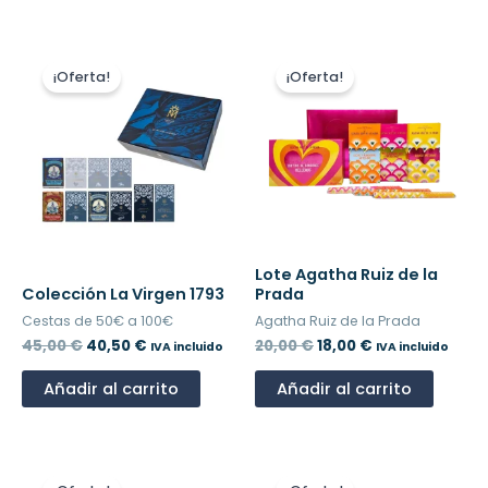
El
El
El
El
precio
precio
precio
precio
¡Oferta!
¡Oferta!
original
actual
original
actual
era:
es:
era:
es:
45,00 €.
40,50 €.
20,00 €.
18,00 €.
Lote Agatha Ruiz de la
Colección La Virgen 1793
Prada
Cestas de 50€ a 100€
Agatha Ruiz de la Prada
45,00
€
40,50
€
20,00
€
18,00
€
IVA incluido
IVA incluido
Añadir al carrito
Añadir al carrito
El
El
El
El
precio
precio
precio
precio