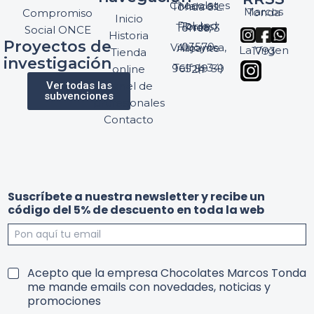
Chocolates Marcos Tonda S.L.
Marcos Tonda
Compromiso
Inicio
Pol. Ind. Torres, Ptda. Torres, 3
Social ONCE
Historia
Proyectos de
03570 Villajoyosa, Alicante
La Virgen 1793
Tienda
investigación
Telf: (+34) 965 89 59 24
online
Ver todas las
Panel de
subvenciones
profesionales
Contacto
Suscríbete a nuestra newsletter y recibe un
código del 5% de descuento en toda la web
t
n
T
Acepto que la empresa Chocolates Marcos Tonda
o
u
e
me mande emails con novedades, noticias y
d
e
r
promociones
a
s
m