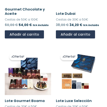
Gourmet Chocolate y
Aceite
Lote Dubai
Cestas de 50€ a 100€
Cestas de 30€ a 50€
60,00
€
54,00
€
38,00
€
34,20
€
IVA incluido
IVA incluido
Añadir al carrito
Añadir al carrito
El
El
El
El
precio
precio
precio
precio
¡Oferta!
¡Oferta!
original
actual
original
actual
era:
es:
era:
es:
36,00 €.
32,40 €.
32,00 €.
28,80 €.
Lote Gourmet Boama
Lote Luxe Selección
Cestas de 30€ a 50€
Cestas de 30€ a 50€