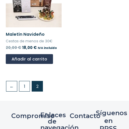
Maletín Navideño
Cestas de menos de 30€
20,00
€
18,00
€
IVA incluido
Añadir al carrito
←
1
2
Síguenos
Enlaces
Compromiso
Contacto
en
de
navegación
RRSS