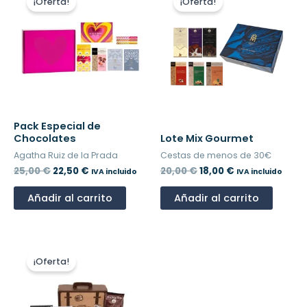
¡Oferta!
¡Oferta!
original
actual
original
actual
era:
es:
era:
es:
25,00 €.
22,50 €.
20,00 €.
18,00 €.
Pack Especial de
Chocolates
Lote Mix Gourmet
Agatha Ruiz de la Prada
Cestas de menos de 30€
25,00
€
22,50
€
20,00
€
18,00
€
IVA incluido
IVA incluido
Añadir al carrito
Añadir al carrito
El
El
precio
precio
¡Oferta!
original
actual
era:
es:
20,00 €.
18,00 €.