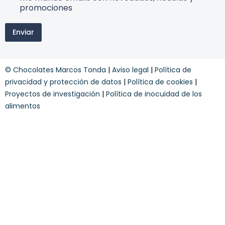
r
promociones
c
n
m
u
d
i
e
e
Enviar
n
n
l
o
t
s
o
y
u
© Chocolates Marcos Tonda
|
Aviso legal
|
Política de
c
n
o
privacidad y protección de datos
|
Política de cookies
|
c
n
o
Proyectos de investigación
|
Política de inocuidad de los
d
n
alimentos
i
d
c
i
i
c
o
i
n
o
e
n
s
e
*
s