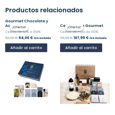
Productos relacionados
El
El
El
El
Gourmet Chocolate y
precio
precio
precio
precio
Aceite
Celebración Gourmet
¡Oferta!
¡Oferta!
¡Oferta!
¡Oferta!
original
actual
original
actual
Cestas de 50€ a 100€
Cestas de más de 100€
era:
es:
era:
es:
60,00
€
54,00
€
119,99
€
107,99
€
60,00 €.
54,00 €.
119,99 €.
107,99 €.
IVA incluido
IVA incluido
Añadir al carrito
Añadir al carrito