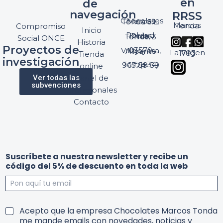
en
de
navegación
RRSS
Chocolates Marcos Tonda S.L.
Marcos Tonda
Compromiso
Inicio
Pol. Ind. Torres, Ptda. Torres, 3
Social ONCE
Historia
Proyectos de
03570 Villajoyosa, Alicante
La Virgen 1793
Tienda
investigación
Telf: (+34) 965 89 59 24
online
Ver todas las
Panel de
subvenciones
profesionales
Contacto
Suscríbete a nuestra newsletter y recibe un
código del 5% de descuento en toda la web
d
5
T
Acepto que la empresa Chocolates Marcos Tonda
e
%
e
me mande emails con novedades, noticias y
s
u