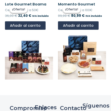
El
El
El
El
Lote Gourmet Boama
Momento Gourmet
precio
precio
precio
precio
¡Oferta!
¡Oferta!
¡Oferta!
¡Oferta!
Cestas de 30€ a 50€
Cestas de 50€ a 100€
original
actual
original
actual
era:
es:
era:
es:
36,00
€
32,40
€
89,99
€
80,99
€
IVA incluido
IVA incluido
36,00 €.
32,40 €.
89,99 €.
80,99 €.
Añadir al carrito
Añadir al carrito
Síguenos
Enlaces
Compromiso
Contacto