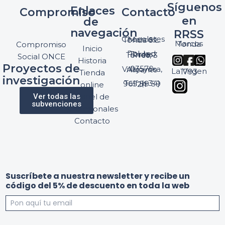
Síguenos
Enlaces
Compromiso
Contacto
en
de
navegación
RRSS
Chocolates Marcos Tonda S.L.
Marcos Tonda
Compromiso
Inicio
Pol. Ind. Torres, Ptda. Torres, 3
Social ONCE
Historia
Proyectos de
03570 Villajoyosa, Alicante
La Virgen 1793
Tienda
investigación
Telf: (+34) 965 89 59 24
online
Ver todas las
Panel de
subvenciones
profesionales
Contacto
n
Suscríbete a nuestra newsletter y recibe un
e
código del 5% de descuento en toda la web
w
s
l
e
a