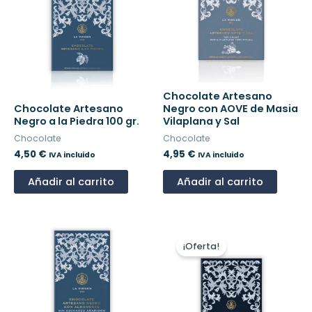
Chocolate Artesano
Chocolate Artesano
Negro con AOVE de Masia
Negro a la Piedra 100 gr.
Vilaplana y Sal
Chocolate
Chocolate
4,50
€
4,95
€
IVA incluido
IVA incluido
Añadir al carrito
Añadir al carrito
El
El
precio
precio
¡Oferta!
original
actual
era:
es:
4,95 €.
4,20 €.