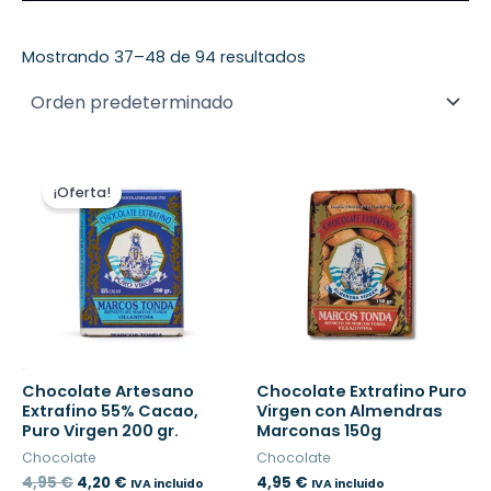
Mostrando 37–48 de 94 resultados
El
El
precio
precio
¡Oferta!
original
actual
era:
es:
4,95 €.
4,20 €.
Chocolate Artesano
Chocolate Extrafino Puro
Extrafino 55% Cacao,
Virgen con Almendras
Puro Virgen 200 gr.
Marconas 150g
Chocolate
Chocolate
4,95
€
4,20
€
4,95
€
IVA incluido
IVA incluido