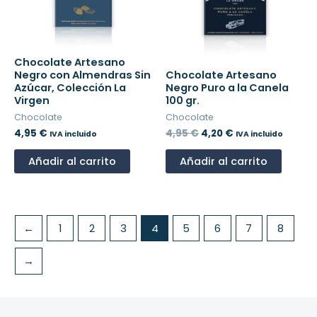
Chocolate Artesano
Negro con Almendras Sin
Chocolate Artesano
Azúcar, Colección La
Negro Puro a la Canela
Virgen
100 gr.
Chocolate
Chocolate
4,95
€
4,95
€
4,20
€
IVA incluido
IVA incluido
Añadir al carrito
Añadir al carrito
←
1
2
3
4
5
6
7
8
→