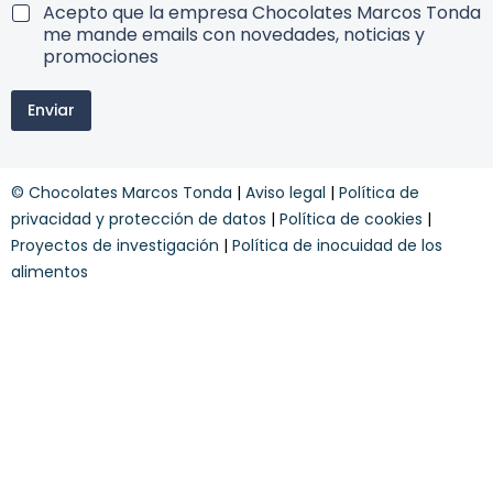
t
T
Acepto que la empresa Chocolates Marcos Tonda
c
t
e
me mande emails con novedades, noticias y
o
e
r
promociones
n
r
m
d
*
i
i
n
Enviar
n
c
e
o
i
w
s
o
s
y
n
l
© Chocolates Marcos Tonda
|
Aviso legal
|
Política de
c
e
e
o
privacidad y protección de datos
|
Política de cookies
|
s
t
n
S
Proyectos de investigación
|
Política de inocuidad de los
t
d
u
e
alimentos
i
s
r
c
c
i
r
o
í
n
b
e
e
s
t
*
e