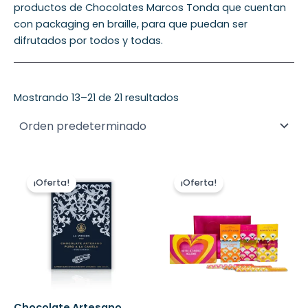
productos de Chocolates Marcos Tonda que cuentan
con packaging en braille, para que puedan ser
difrutados por todos y todas.
Mostrando 13–21 de 21 resultados
El
El
El
El
precio
precio
precio
precio
¡Oferta!
¡Oferta!
original
actual
original
actual
era:
es:
era:
es:
4,95 €.
4,20 €.
20,00 €.
18,00 €.
Chocolate Artesano