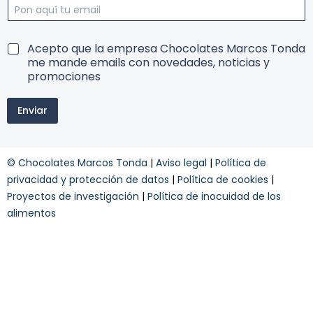
c
s
ó
c
d
r
i
í
T
Acepto que la empresa Chocolates Marcos Tonda
g
b
e
me mande emails con novedades, noticias y
o
e
r
promociones
t
t
m
o
e
i
d
y
Enviar
n
a
o
s
y
© Chocolates Marcos Tonda
|
Aviso legal
|
Política de
c
o
privacidad y protección de datos
|
Política de cookies
|
n
Proyectos de investigación
|
Política de inocuidad de los
d
alimentos
i
c
i
o
n
e
s