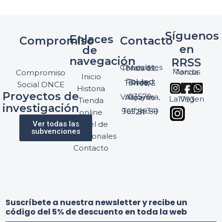
Síguenos
Enlaces
Compromiso
Contacto
en
de
navegación
RRSS
Chocolates Marcos Tonda S.L.
Marcos Tonda
Compromiso
Inicio
Pol. Ind. Torres, Ptda. Torres, 3
Social ONCE
Historia
Proyectos de
03570 Villajoyosa, Alicante
La Virgen 1793
Tienda
investigación
Telf: (+34) 965 89 59 24
online
Ver todas las
Panel de
subvenciones
profesionales
Contacto
d
y
Suscríbete a nuestra newsletter y recibe un
e
S
código del 5% de descuento en toda la web
l
u