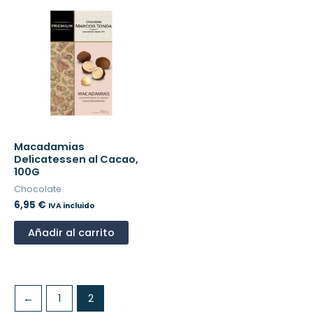
Macadamias
Delicatessen al Cacao,
100G
Chocolate
6,95
€
IVA incluido
Añadir al carrito
←
1
2