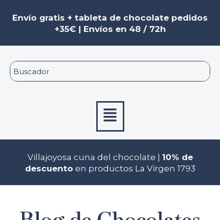
Ir
al
Envío gratis + tableta de chocolate pedidos
contenido
+35€ | Envíos en 48 / 72h
Menú
Villajoyosa cuna del chocolate |
10% de
descuento
en productos La Virgen 1793
Blog de Chocolates