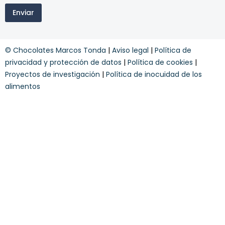
i
r
s
Enviar
n
a
t
o
c
r
s
o
a
y
n
T
© Chocolates Marcos Tonda
|
Aviso legal
|
Política de
c
d
e
o
privacidad y protección de datos
|
Política de cookies
|
i
r
n
c
m
Proyectos de investigación
|
Política de inocuidad de los
d
i
i
alimentos
i
o
n
c
n
o
i
e
s
o
s
n
a
e
s
*