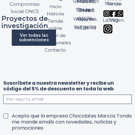
Chocolates Marcos Tonda S.L.
Marcos Tonda
Compromiso
Inicio
Pol. Ind. Torres, Ptda. Torres, 3
Social ONCE
Historia
Proyectos de
03570 Villajoyosa, Alicante
La Virgen 1793
Tienda
investigación
Telf: (+34) 965 89 59 24
online
Ver todas las
Panel de
subvenciones
profesionales
Contacto
Suscríbete a nuestra newsletter y recibe un
código del 5% de descuento en toda la web
n
u
T
Acepto que la empresa Chocolates Marcos Tonda
u
n
e
me mande emails con novedades, noticias y
e
n
r
promociones
s
u
m
t
e