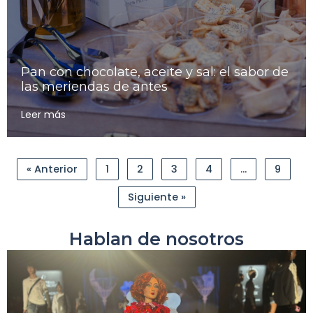
Pan con chocolate, aceite y sal: el sabor de
las meriendas de antes
Leer más
« Anterior
1
2
3
4
…
9
Siguiente »
Hablan de nosotros