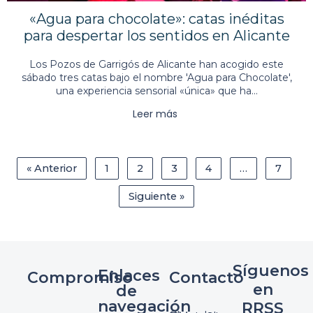
«Agua para chocolate»: catas inéditas
para despertar los sentidos en Alicante
Los Pozos de Garrigós de Alicante han acogido este
sábado tres catas bajo el nombre 'Agua para Chocolate',
una experiencia sensorial «única» que ha...
Leer más
« Anterior
1
2
3
4
…
7
Siguiente »
Síguenos
Enlaces
Compromiso
Contacto
en
de
navegación
RRSS