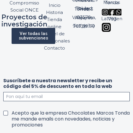
Chocolates Marcos Tonda S.L.
Marcos Tonda
Compromiso
Inicio
Pol. Ind. Torres, Ptda. Torres, 3
Social ONCE
Historia
Proyectos de
03570 Villajoyosa, Alicante
La Virgen 1793
Tienda
investigación
Telf: (+34) 965 89 59 24
online
Ver todas las
Panel de
subvenciones
profesionales
Contacto
*
Suscríbete a nuestra newsletter y recibe un
*
código del 5% de descuento en toda la web
w
e
b
a
T
Acepto que la empresa Chocolates Marcos Tonda
5
e
me mande emails con novedades, noticias y
%
r
promociones
T
m
e