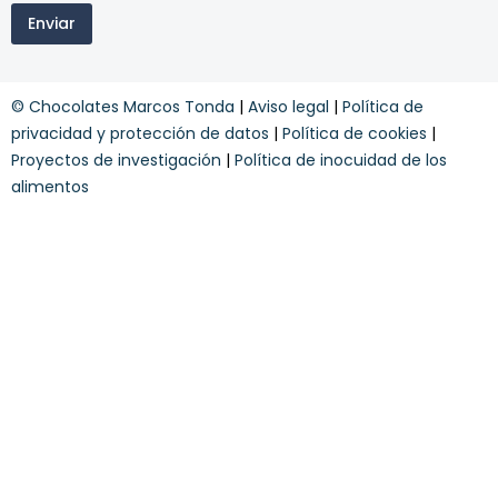
i
r
Enviar
n
m
o
i
s
n
y
o
© Chocolates Marcos Tonda
|
Aviso legal
|
Política de
c
s
o
privacidad y protección de datos
|
Política de cookies
|
n
Proyectos de investigación
|
Política de inocuidad de los
d
alimentos
i
c
i
o
n
e
s
*