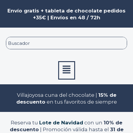
Ir
Navegación
al
de
Envío gratis + tableta de chocolate pedidos
contenido
entradas
+35€ | Envíos en 48 / 72h
Menú
Villajoyosa cuna del chocolate |
15% de
descuento
en tus favoritos de siempre
Reserva tu
Lote de Navidad
con un
10% de
descuento
| Promoción válida hasta el
31 de