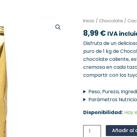
Cacao
Inicio
/
Chocolate
/ Cac
a
8,99
€
la
IVA inclu
Taza
Disfruta de un delicio
1Kg
cantidad
puro de 1 kg de Choco
chocolate caliente, es
cremosa en cada taza
compartir con los tuyo
Peso, Pureza, Ingred
Parámetros Nutrici
Disponibilidad:
Hay e
Añadir al 