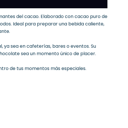
amantes del cacao. Elaborado con cacao puro de
todos. Ideal para preparar una bebida caliente,
ante.
 ya sea en cafeterías, bares o eventos. Su
chocolate sea un momento único de placer.
Remaining
-
0:11
Loaded
:
Picture-
Fullscreen
100.00%
in-
centro de tus momentos más especiales.
Picture
TimeР’