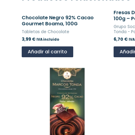
Fresas D
Chocolate Negro 92% Cacao
100g – P
Gourmet Boama, 100G
Grupo Soc
Tabletas de Chocolate
Tonda - Pa
3,99
€
6,70
€
IVA incluido
IVA
Añadir al carrito
Añadir