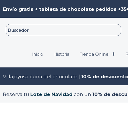
Ir
Envío gratis + tableta de chocolate pedidos +35
al
contenido
Inicio
Historia
Tienda Online
R
Villajoyosa cuna del chocolate |
10% de descuent
Reserva tu
Lote de Navidad
con un
10% de descu