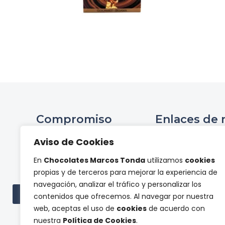
Compromiso
Enlaces de 
Ini
Aviso de Cookies
Compromiso Social ONCE
Hist
En
Chocolates Marcos Tonda
utilizamos
cookies
Proyectos de
Tienda 
propias y de terceros para mejorar la experiencia de
investigación
Panel de pr
navegación, analizar el tráfico y personalizar los
Cont
Ver todas las subvenciones
contenidos que ofrecemos. Al navegar por nuestra
web, aceptas el uso de
cookies
de acuerdo con
nuestra
Política de Cookies
.