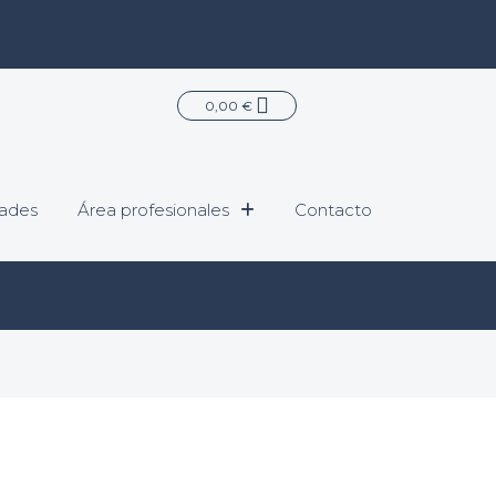
Carrito
0,00
€
ades
Área profesionales
Contacto