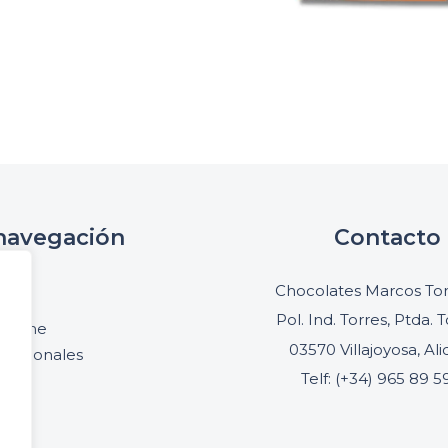
navegación
Contacto
cio
Chocolates Marcos Ton
oria
Pol. Ind. Torres, Ptda. T
online
03570 Villajoyosa, Al
ofesionales
Telf: (+34) 965 89 5
acto