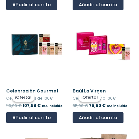
Añadir al carrito
Añadir al carrito
El
El
El
El
Celebración Gourmet
Baúl La Virgen
precio
precio
precio
precio
¡Oferta!
¡Oferta!
¡Oferta!
¡Oferta!
Cestas de más de 100€
Cestas de 50€ a 100€
original
actual
original
actual
era:
es:
era:
es:
119,99
€
107,99
€
85,00
€
76,50
€
IVA incluido
IVA incluido
119,99 €.
107,99 €.
85,00 €.
76,50 €.
Añadir al carrito
Añadir al carrito