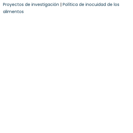
n
u
Proyectos de investigación
|
Política de inocuidad de los
d
n
alimentos
i
c
i
o
n
e
s
*