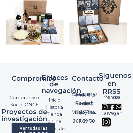
Síguenos
Enlaces
Compromiso
Contacto
en
de
navegación
RRSS
Chocolates Marcos Tonda S.L.
Marcos Tonda
Compromiso
Inicio
Pol. Ind. Torres, Ptda. Torres, 3
Social ONCE
Historia
Proyectos de
03570 Villajoyosa, Alicante
La Virgen 1793
Tienda
investigación
Telf: (+34) 965 89 59 24
online
Ver todas las
Panel de
subvenciones