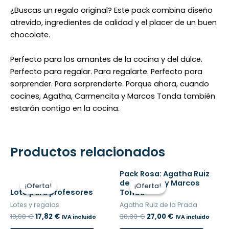
¿Buscas un regalo original? Este pack combina diseño
atrevido, ingredientes de calidad y el placer de un buen
chocolate.
Perfecto para los amantes de la cocina y del dulce.
Perfecto para regalar. Para regalarte. Perfecto para
sorprender. Para sorprenderte.
Porque ahora, cuando
cocines, Agatha, Carmencita y Marcos Tonda también
estarán contigo en la cocina.
Productos relacionados
El
El
El
El
Pack Rosa: Agatha Ruiz
precio
precio
precio
precio
de la Prada y Marcos
¡Oferta!
¡Oferta!
¡Oferta!
¡Oferta!
original
actual
original
actual
Lote para profesores
Tonda
era:
es:
era:
es:
Lotes y regalos
Agatha Ruiz de la Prada
19,80 €.
17,82 €.
30,00 €.
27,00 €.
19,80
€
17,82
€
30,00
€
27,00
€
IVA incluido
IVA incluido