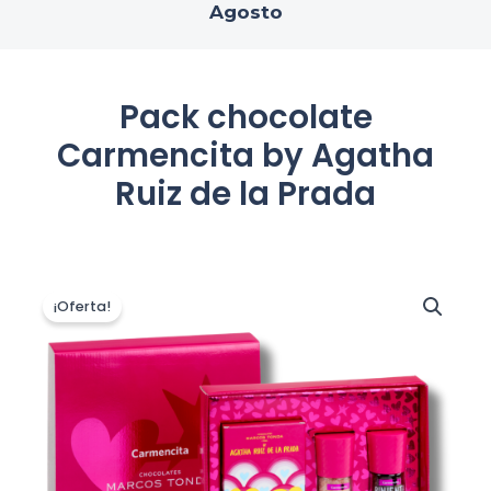
Agosto
Pack chocolate
Carmencita by Agatha
Ruiz de la Prada
El
El
Pack
chocolate
precio
precio
¡Oferta!
Carmencita
original
actual
by
era:
es:
Agatha
15,99 €.
12,99 €.
Ruiz
de
la
Prada
cantidad