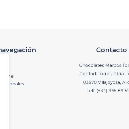
navegación
Contacto
cio
Chocolates Marcos Ton
oria
Pol. Ind. Torres, Ptda. T
online
03570 Villajoyosa, Al
ofesionales
Telf: (+34) 965 89 5
acto