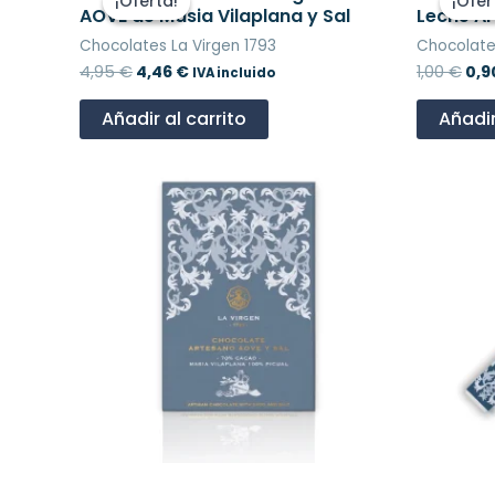
¡Oferta!
¡Oferta!
¡Ofer
¡Ofer
original
actual
ori
AOVE de Masia Vilaplana y Sal
Leche Ar
era:
es:
era
Chocolates La Virgen 1793
Chocolate
4,95 €.
4,46 €.
1,00
4,95
€
4,46
€
1,00
€
0,9
IVA incluido
Añadir al carrito
Añadir