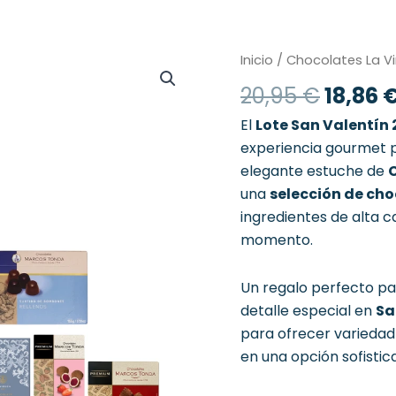
El
San
Inicio
/
Chocolates La Vi
Valentín
precio
20,95
€
18,86
2026
origin
cantidad
era:
El
Lote San Valentín
20,95 
experiencia gourmet 
elegante estuche de
una
selección de ch
ingredientes de alta c
momento.
Un regalo perfecto pa
detalle especial en
Sa
para ofrecer variedad 
en una opción sofisti