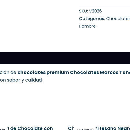
SKU:
V2026
Categorías:
Chocolates
Hombre
ción de
chocolates premium Chocolates Marcos To
con sabor y calidad.
El
El
El
cio
precio
precio
precio
tina de Chocolate con
Chocolate Artesano Negr