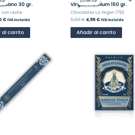
ta!
ta!
¡Oferta!
¡Oferta!
ginal
actual
original
actual
tesano 30 gr.
Virgen Premium 150 gr.
:
es:
era:
es:
 con Leche
Chocolates La Virgen 1793
 €.
0,90 €.
5,50 €.
4,95 €.
0
€
5,50
€
4,95
€
IVA incluido
IVA incluido
 al carrito
Añadir al carrito