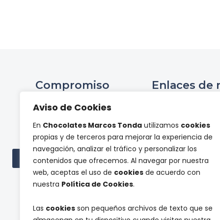
Compromiso
Enlaces de 
Ini
Aviso de Cookies
Compromiso Social ONCE
Hist
En
Chocolates Marcos Tonda
utilizamos
cookies
Proyectos de
Tienda 
propias y de terceros para mejorar la experiencia de
investigación
Panel de pr
navegación, analizar el tráfico y personalizar los
Cont
Ver todas las subvenciones
contenidos que ofrecemos. Al navegar por nuestra
web, aceptas el uso de
cookies
de acuerdo con
nuestra
Política de Cookies
.
Las
cookies
son pequeños archivos de texto que se
almacenan en tu dispositivo cuando visitas nuestra