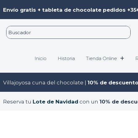
Ir
Envío gratis + tableta de chocolate pedidos +35
al
contenido
Inicio
Historia
Tienda Online
R
Villajoyosa cuna del chocolate |
10% de descuent
Reserva tu
Lote de Navidad
con un
10% de descu