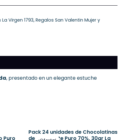
 La Virgen 1793
,
Regalos San Valentin Mujer y
nda
, presentado en un elegante estuche
Pack 24 unidades de Chocolatinas
El
El
precio
precio
o Puro
de Chocolate Puro 70%, 30gr La