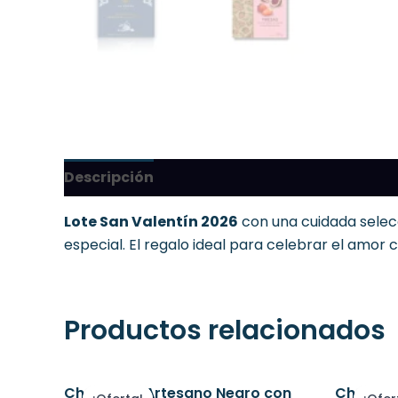
Descripción
Lote San Valentín 2026
con una cuidada selec
especial. El regalo ideal para celebrar el amor 
Productos relacionados
El
El
El
precio
precio
pre
Chocolate Artesano Negro con
Chocola