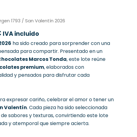
El
rgen 1793
/ San Valentín 2026
precio
€
IVA incluido
al
actual
es:
 2026
ha sido creado para sorprender con una
€.
18,86 €.
pensada para compartir. Presentado en un
Chocolates Marcos Tonda
, este lote reúne
ocolates premium
, elaborados con
alidad y pensados para disfrutar cada
ra expresar cariño, celebrar el amor o tener un
n Valentín
. Cada pieza ha sido seleccionada
de sabores y texturas, convirtiendo este lote
cada y atemporal que siempre acierta.