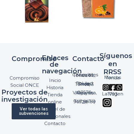
Síguenos
Enlaces
Compromiso
Contacto
en
de
navegación
RRSS
Chocolates Marcos Tonda S.L.
Marcos Tonda
Compromiso
Inicio
Pol. Ind. Torres, Ptda. Torres, 3
Social ONCE
Historia
Proyectos de
03570 Villajoyosa, Alicante
La Virgen 1793
Tienda
investigación
Telf: (+34) 965 89 59 24
online
Ver todas las
Panel de
subvenciones
profesionales
Contacto