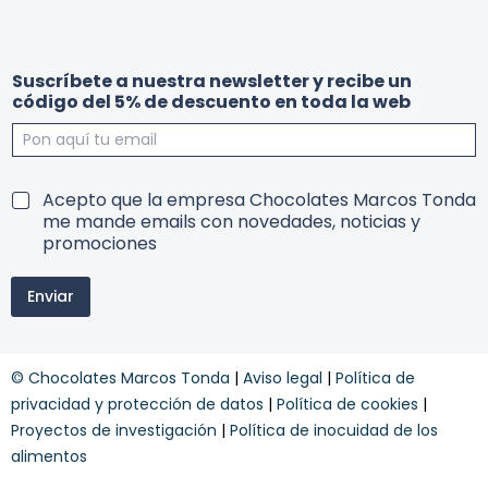
y
c
Suscríbete a nuestra newsletter y recibe un
u
ó
código del 5% de descuento en toda la web
n
d
d
i
e
g
l
o
w
T
Acepto que la empresa Chocolates Marcos Tonda
e
e
me mande emails con novedades, noticias y
b
r
promociones
r
m
e
i
c
Enviar
n
i
o
b
s
e
y
© Chocolates Marcos Tonda
|
Aviso legal
|
Política de
c
o
privacidad y protección de datos
|
Política de cookies
|
n
Proyectos de investigación
|
Política de inocuidad de los
d
alimentos
i