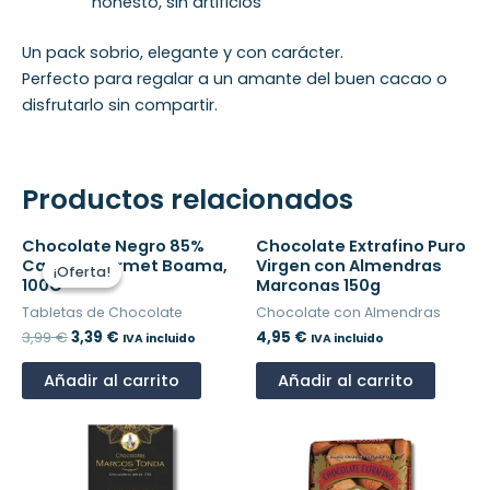
honesto, sin artificios
Un pack sobrio, elegante y con carácter.
Perfecto para regalar a un amante del buen cacao o
disfrutarlo sin compartir.
Productos relacionados
El
El
Chocolate Negro 85%
Chocolate Extrafino Puro
precio
precio
Cacao Gourmet Boama,
Virgen con Almendras
¡Oferta!
¡Oferta!
original
actual
100G
Marconas 150g
era:
es:
Tabletas de Chocolate
Chocolate con Almendras
3,99 €.
3,39 €.
3,99
€
3,39
€
4,95
€
IVA incluido
IVA incluido
Añadir al carrito
Añadir al carrito