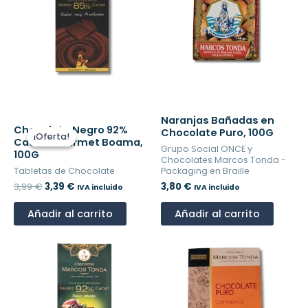
El
El
Naranjas Bañadas en
Chocolate Negro 92%
precio
precio
Chocolate Puro, 100G
¡Oferta!
¡Oferta!
Cacao Gourmet Boama,
original
actual
Grupo Social ONCE y
100G
era:
es:
Chocolates Marcos Tonda -
3,99 €.
3,39 €.
Tabletas de Chocolate
Packaging en Braille
3,99
€
3,39
€
3,80
€
IVA incluido
IVA incluido
Añadir al carrito
Añadir al carrito