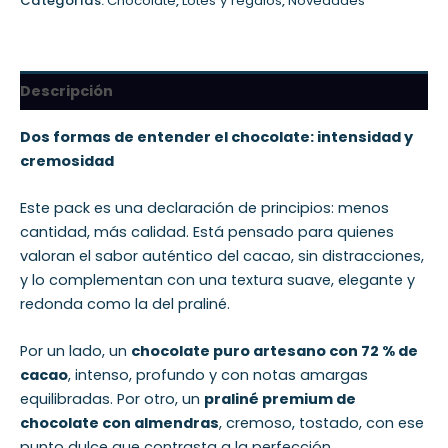
Categorías:
Chocolate
,
Lotes y regalos
,
Novedades
Descripción
Dos formas de entender el chocolate: intensidad y
cremosidad
Este pack es una declaración de principios: menos
cantidad, más calidad. Está pensado para quienes
valoran el sabor auténtico del cacao, sin distracciones,
y lo complementan con una textura suave, elegante y
redonda como la del praliné.
Por un lado, un
chocolate puro artesano con 72 % de
cacao
, intenso, profundo y con notas amargas
equilibradas. Por otro, un
praliné premium de
chocolate con almendras
, cremoso, tostado, con ese
punto dulce que contrasta a la perfección.