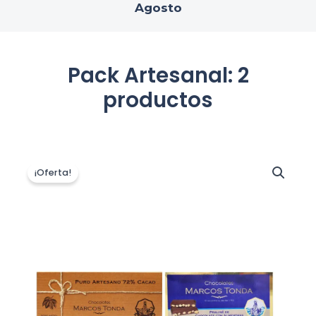
Agosto
Pack Artesanal: 2
productos
El
El
precio
precio
¡Oferta!
original
actual
era:
es:
24,50 €.
22,05 €.