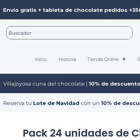
Ir
Envío gratis + tableta de chocolate pedidos +35
al
contenido
Inicio
Historia
Tienda Online
R
Villajoyosa cuna del chocolate |
10% de descuent
Reserva tu
Lote de Navidad
con un
10% de descu
Pack 24 unidades de C