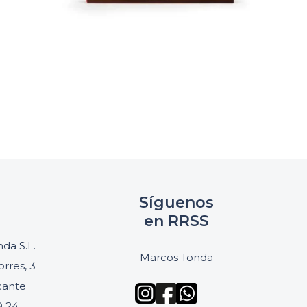
Síguenos
en RRSS
da S.L.
Marcos Tonda
orres, 3
icante
9 24