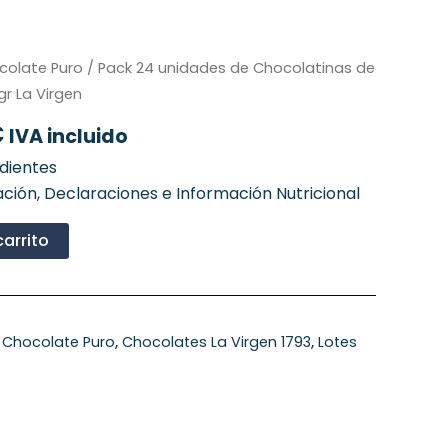
El
colate Puro
/ Pack 24 unidades de Chocolatinas de
precio
r La Virgen
al
actual
€
IVA incluido
es:
€.
19,44 €.
edientes
ción, Declaraciones e Información Nutricional
carrito
,
Chocolate Puro
,
Chocolates La Virgen 1793
,
Lotes