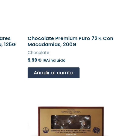
ares
Chocolate Premium Puro 72% Con
, 125G
Macadamias, 200G
Chocolate
9,99
€
IVA incluido
Añadir al carrito