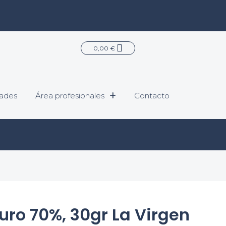
Carrito
0,00
€
ades
Área profesionales
Contacto
ro 70%, 30gr La Virgen