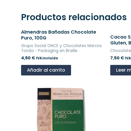
Productos relacionados
Almendras Bañadas Chocolate
Cacao So
Puro, 100G
Gluten, 
Grupo Social ONCE y Chocolates Marcos
Tonda - Packaging en Braille
Chocolate
4,50
€
7,50
€
IVA incluido
IVA
Añadir al carrito
Leer 