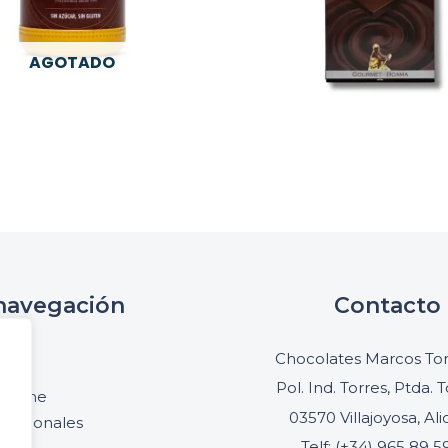
AGOTADO
navegación
Contacto
cio
Chocolates Marcos Ton
oria
Pol. Ind. Torres, Ptda. T
online
03570 Villajoyosa, Al
ofesionales
Telf: (+34) 965 89 5