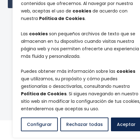
Cont
Ver todas las subvenciones
contenidos que ofrecemos. Al navegar por nuestra
web, aceptas el uso de
cookies
de acuerdo con
nuestra
Política de Cookies
.
Las
cookies
son pequeños archivos de texto que se
almacenan en tu dispositivo cuando visitas nuestra
página web y nos permiten ofrecerte una experiencia
y
más fluida y personalizada.
Suscríbete a nuestra newsletter y reci
y
n
Puedes obtener más información sobre las
cookies
e
que utilizamos, su propósito y cómo puedes
w
a
s
gestionarlas o desactivarlas, consultando nuestra
T
Acepto que la empresa Chocolates M
u
l
e
Política de Cookies
. Si sigues navegando en nuestro
n
e
r
*
sitio web sin modificar la configuración de tus cookies
t
Enviar
m
t
entenderemos que aceptas su uso.
i
e
n
r
o
Configurar
Rechazar todas
Aceptar
© Chocolates Marcos Tonda
|
Aviso legal
|
Políti
s
y
los alimentos