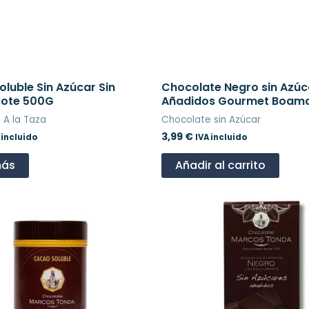
luble Sin Azúcar Sin
Chocolate Negro sin Azúc
Bote 500G
Añadidos Gourmet Boama
 A la Taza
Chocolate sin Azúcar
3,99
€
 incluido
IVA incluido
más
Añadir al carrito