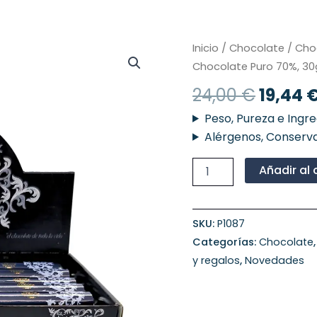
El
Pack
Inicio
/
Chocolate
/
Cho
24
precio
Chocolate Puro 70%, 30g
unidades
origin
de
24,00
€
19,44
era:
Chocolatinas
de
24,00 
Peso, Pureza e Ingr
Chocolate
Alérgenos, Conserva
Puro
70%,
Añadir al 
30gr
La
Virgen
cantidad
SKU:
P1087
Categorías:
Chocolate
y regalos
,
Novedades