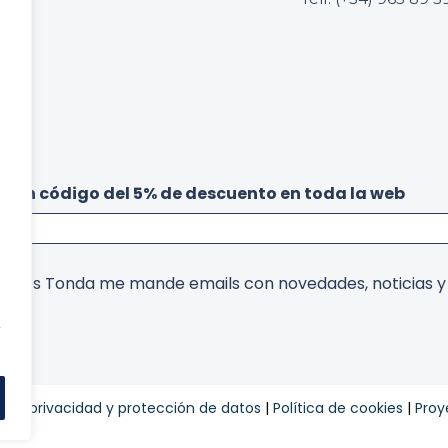
acto
be un código del 5% de descuento en toda la web
arcos Tonda me mande emails con novedades, noticias 
,
ca de privacidad y protección de datos
|
Política de cookies
|
Proy