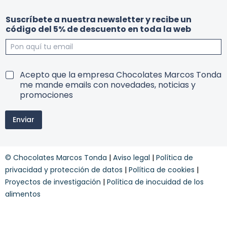
u
r
Suscríbete a nuestra newsletter y recibe un
n
e
código del 5% de descuento en toda la web
t
c
o
i
d
b
a
e
y
d
T
Acepto que la empresa Chocolates Marcos Tonda
e
e
me mande emails con novedades, noticias y
l
r
promociones
a
m
i
Enviar
n
o
s
y
© Chocolates Marcos Tonda
|
Aviso legal
|
Política de
c
o
privacidad y protección de datos
|
Política de cookies
|
n
Proyectos de investigación
|
Política de inocuidad de los
d
alimentos
i
c
i