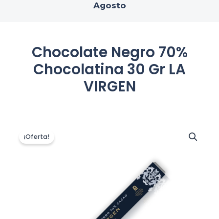
Agosto
Chocolate Negro 70%
Chocolatina 30 Gr LA
VIRGEN
El
El
precio
precio
¡Oferta!
original
actual
era:
es:
1,00 €.
0,90 €.