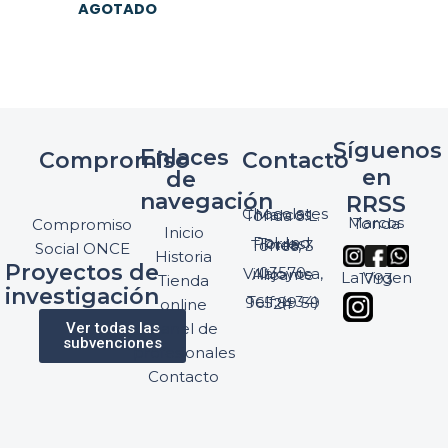
AGOTADO
Síguenos
Enlaces
Compromiso
Contacto
en
de
navegación
RRSS
Chocolates Marcos Tonda S.L.
Marcos Tonda
Compromiso
Inicio
Pol. Ind. Torres, Ptda. Torres, 3
Social ONCE
Historia
Proyectos de
03570 Villajoyosa, Alicante
La Virgen 1793
Tienda
investigación
Telf: (+34) 965 89 59 24
online
Ver todas las
Panel de
subvenciones
profesionales
Contacto