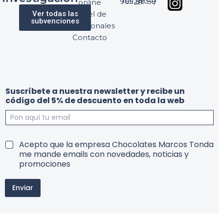
Telf: (+34) 965 89 59 24
online
Ver todas las
Panel de
subvenciones
profesionales
Contacto
w
Suscríbete a nuestra newsletter y recibe un
e
código del 5% de descuento en toda la web
b
r
e
c
S
i
T
Acepto que la empresa Chocolates Marcos Tonda
u
b
e
me mande emails con novedades, noticias y
s
e
r
promociones
c
S
m
r
u
i
í
s
Enviar
n
b
c
o
e
r
s
t
í
y