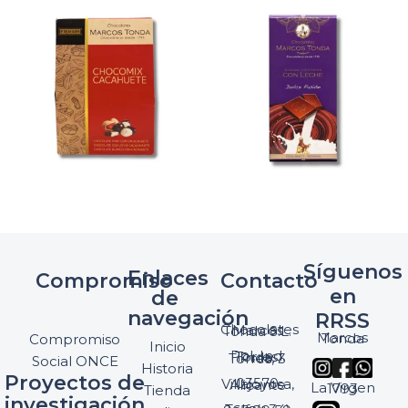
Síguenos
Enlaces
Compromiso
Contacto
en
de
navegación
RRSS
Chocolates Marcos Tonda S.L.
Marcos Tonda
Compromiso
Inicio
Pol. Ind. Torres, Ptda. Torres, 3
Social ONCE
Historia
Proyectos de
03570 Villajoyosa, Alicante
La Virgen 1793
Tienda
investigación