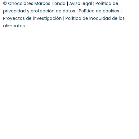
e
b
© Chocolates Marcos Tonda
|
Aviso legal
|
Política de
c
y
e
o
privacidad y protección de datos
|
Política de cookies
|
y
t
n
Proyectos de investigación
|
Política de inocuidad de los
e
d
alimentos
i
c
i
o
n
e
s
*