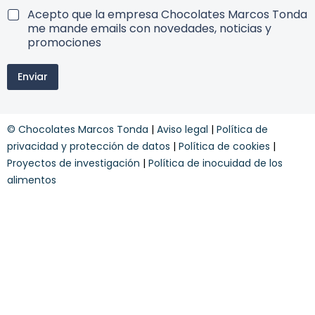
ó
T
Acepto que la empresa Chocolates Marcos Tonda
d
e
me mande emails con novedades, noticias y
i
r
promociones
g
m
o
i
Enviar
n
o
s
y
© Chocolates Marcos Tonda
|
Aviso legal
|
Política de
c
o
privacidad y protección de datos
|
Política de cookies
|
n
Proyectos de investigación
|
Política de inocuidad de los
d
alimentos
i
c
i
o
n
e
s
*