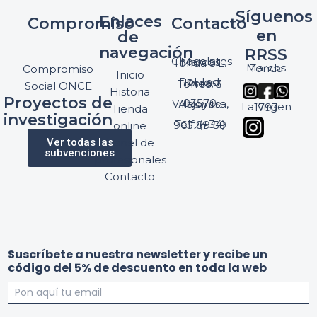
Síguenos
Enlaces
Compromiso
Contacto
en
de
navegación
RRSS
Chocolates Marcos Tonda S.L.
Marcos Tonda
Compromiso
Inicio
Pol. Ind. Torres, Ptda. Torres, 3
Social ONCE
Historia
Proyectos de
03570 Villajoyosa, Alicante
La Virgen 1793
Tienda
investigación
Telf: (+34) 965 89 59 24
online
Ver todas las
Panel de
subvenciones
profesionales
Contacto
w
y
Suscríbete a nuestra newsletter y recibe un
e
t
código del 5% de descuento en toda la web
b
o
y
d
l
a
a
c