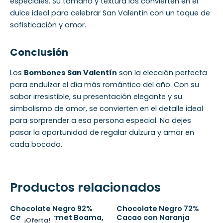
especiales. Su tamaño y textura los convierten en el
dulce ideal para celebrar San Valentín con un toque de
sofisticación y amor.
Conclusión
Los
Bombones San Valentín
son la elección perfecta
para endulzar el día más romántico del año. Con su
sabor irresistible, su presentación elegante y su
simbolismo de amor, se convierten en el detalle ideal
para sorprender a esa persona especial. No dejes
pasar la oportunidad de regalar dulzura y amor en
cada bocado.
Productos relacionados
El
El
Chocolate Negro 92%
Chocolate Negro 72%
precio
precio
Cacao Gourmet Boama,
Cacao con Naranja
¡Oferta!
¡Oferta!