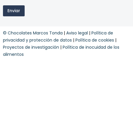
m
ó
i
d
Enviar
n
i
o
g
s
o
y
© Chocolates Marcos Tonda
|
Aviso legal
|
Política de
c
o
privacidad y protección de datos
|
Política de cookies
|
n
Proyectos de investigación
|
Política de inocuidad de los
d
alimentos
i
c
i
o
n
e
s
*