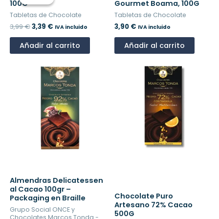
original
actual
100G
Gourmet Boama, 100G
era:
es:
Tabletas de Chocolate
Tabletas de Chocolate
3,99 €.
3,39 €.
3,99
€
3,39
€
3,90
€
IVA incluido
IVA incluido
Añadir al carrito
Añadir al carrito
Almendras Delicatessen
al Cacao 100gr –
Chocolate Puro
Packaging en Braille
Artesano 72% Cacao
Grupo Social ONCE y
500G
Chocolates Marcos Tonda -