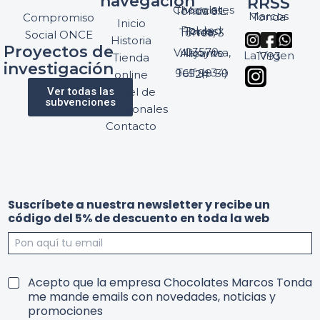
navegación
RRSS
Chocolates Marcos Tonda S.L.
Marcos Tonda
Compromiso
Inicio
Pol. Ind. Torres, Ptda. Torres, 3
Social ONCE
Historia
Proyectos de
03570 Villajoyosa, Alicante
La Virgen 1793
Tienda
investigación
Telf: (+34) 965 89 59 24
online
Ver todas las
Panel de
subvenciones
profesionales
Contacto
y
d
Suscríbete a nuestra newsletter y recibe un
u
e
código del 5% de descuento en toda la web
n
n
d
u
e
e
s
t
T
Acepto que la empresa Chocolates Marcos Tonda
r
e
me mande emails con novedades, noticias y
a
r
promociones
c