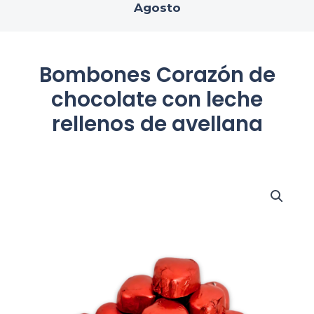
Agosto
Bombones Corazón de
chocolate con leche
rellenos de avellana
Bombones
Corazón
de
chocolate
con
leche
rellenos
de
avellana
cantidad