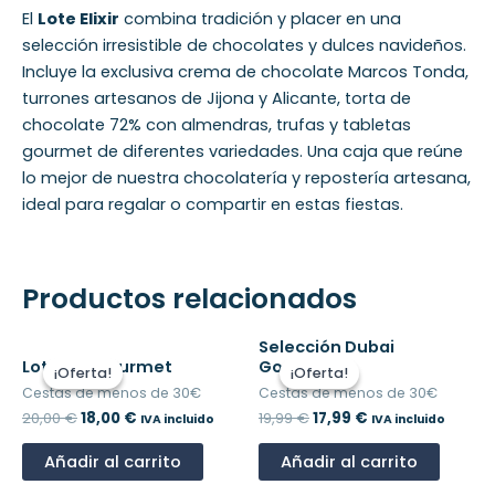
El
Lote Elixir
combina tradición y placer en una
selección irresistible de chocolates y dulces navideños.
Incluye la exclusiva crema de chocolate Marcos Tonda,
turrones artesanos de Jijona y Alicante, torta de
chocolate 72% con almendras, trufas y tabletas
gourmet de diferentes variedades. Una caja que reúne
lo mejor de nuestra chocolatería y repostería artesana,
ideal para regalar o compartir en estas fiestas.
Productos relacionados
El
El
El
El
Selección Dubai
precio
precio
precio
precio
Lote Mix Gourmet
Gourmet
¡Oferta!
¡Oferta!
¡Oferta!
¡Oferta!
original
actual
original
actual
Cestas de menos de 30€
Cestas de menos de 30€
era:
es:
era:
es:
20,00
€
18,00
€
19,99
€
17,99
€
20,00 €.
18,00 €.
19,99 €.
17,99 €.
IVA incluido
IVA incluido
Añadir al carrito
Añadir al carrito