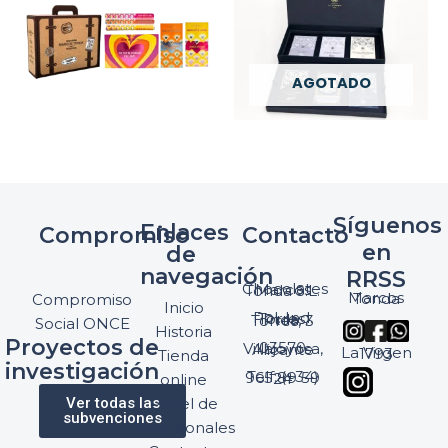
AGOTADO
Síguenos
Enlaces
Compromiso
Contacto
en
de
navegación
RRSS
Chocolates Marcos Tonda S.L.
Marcos Tonda
Compromiso
Inicio
Pol. Ind. Torres, Ptda. Torres, 3
Social ONCE
Historia
Proyectos de
03570 Villajoyosa, Alicante
La Virgen 1793
Tienda
investigación
Telf: (+34) 965 89 59 24
online
Ver todas las
Panel de
subvenciones
profesionales