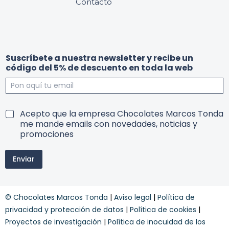
Contacto
Suscríbete a nuestra newsletter y recibe un
código del 5% de descuento en toda la web
T
d
T
Acepto que la empresa Chocolates Marcos Tonda
e
e
e
me mande emails con novedades, noticias y
r
s
r
promociones
m
c
m
i
u
i
n
e
Enviar
n
o
n
o
s
t
s
d
o
y
e
5
© Chocolates Marcos Tonda
|
Aviso legal
|
Política de
c
s
%
o
privacidad y protección de datos
|
Política de cookies
|
c
w
n
u
e
Proyectos de investigación
|
Política de inocuidad de los