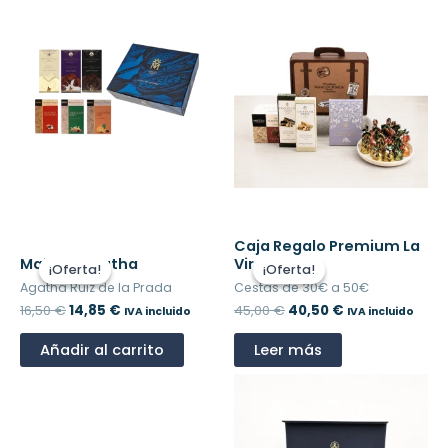
El
El
El
El
Caja Regalo Premium La
precio
precio
precio
precio
Maletín Agatha
Virgen 1793
¡Oferta!
¡Oferta!
¡Oferta!
¡Oferta!
original
actual
original
actual
Agatha Ruiz de la Prada
Cestas de 30€ a 50€
era:
es:
era:
es:
16,50
€
14,85
€
45,00
€
40,50
€
16,50 €.
14,85 €.
45,00 €.
40,50 €.
IVA incluido
IVA incluido
Añadir al carrito
Leer más