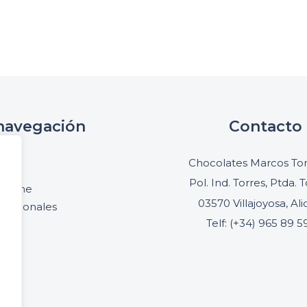
navegación
Contacto
cio
Chocolates Marcos Ton
oria
Pol. Ind. Torres, Ptda. T
online
03570 Villajoyosa, Al
ofesionales
Telf: (+34) 965 89 5
acto