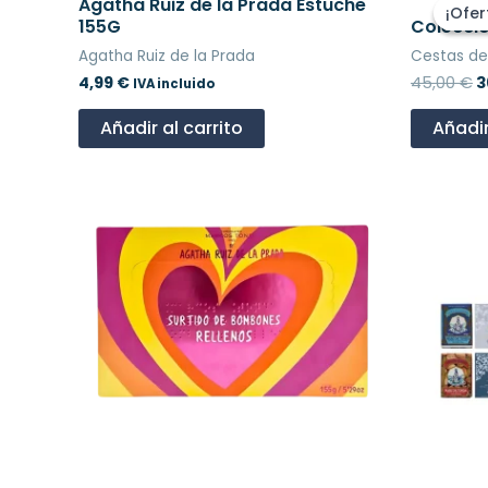
p
Agatha Ruiz de la Prada Estuche
¡Ofer
¡Ofer
o
155G
Colecció
e
Agatha Ruiz de la Prada
Cestas de
4
4,99
€
45,00
€
3
IVA incluido
Añadir al carrito
Añadir