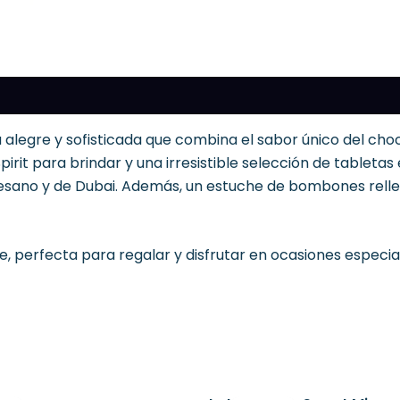
legre y sofisticada que combina el sabor único del choco
Spirit para brindar y una irresistible selección de tablet
tesano y de Dubai. Además, un estuche de bombones rell
, perfecta para regalar y disfrutar en ocasiones especia
El
El
El