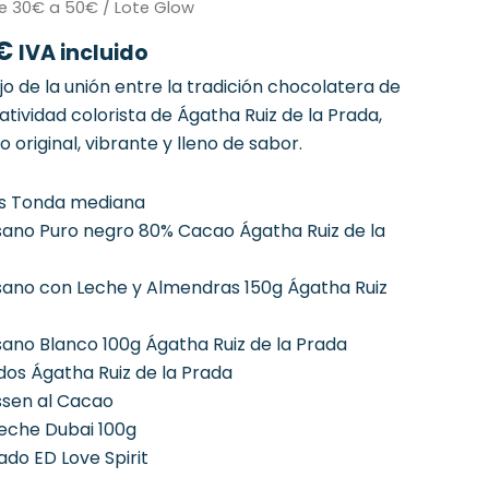
El
e 30€ a 50€
/ Lote Glow
precio
€
IVA incluido
al
actual
es:
ejo de la unión entre la tradición chocolatera de
€.
40,50 €.
tividad colorista de Ágatha Ruiz de la Prada,
 original, vibrante y lleno de sabor.
os Tonda mediana
ano Puro negro 80% Cacao Ágatha Ruiz de la
ano con Leche y Almendras 150g Ágatha Ruiz
ano Blanco 100g Ágatha Ruiz de la Prada
os Ágatha Ruiz de la Prada
ssen al Cacao
eche Dubai 100g
ado ED Love Spirit