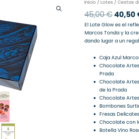
El
Lote
Inicio
/
Lotes
/
Cestas d
Glow
precio
45,00
€
40,50
cantidad
origin
era:
El Lote Glow es el refl
45,00 
Marcos Tonda y la crea
dando lugar a un regalo
Caja Azul Marc
Chocolate Artes
Prada
Chocolate Artes
de la Prada
Chocolate Artes
Bombones Surtid
Fresas Delicate
Chocolate con l
Botella Vino Ros