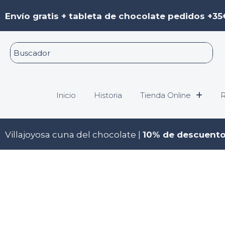
Ir
Envío gratis + tableta de chocolate pedidos +35
al
contenido
Inicio
Historia
Tienda Online
R
Villajoyosa cuna del chocolate |
10% de descuent