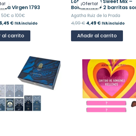
recio
precio
precio
precio
Lote Agatha Sweet Mix –
ta!
ta!
¡Oferta!
¡Oferta!
riginal
actual
original
actual
n La Virgen 1793
Bombones + 2 barritas so
ra:
es:
era:
es:
 50€ a 100€
Agatha Ruiz de la Prada
5,00 €.
36,45 €.
4,99 €.
4,49 €.
6,45
€
4,99
€
4,49
€
IVA incluido
IVA incluido
 al carrito
Añadir al carrito