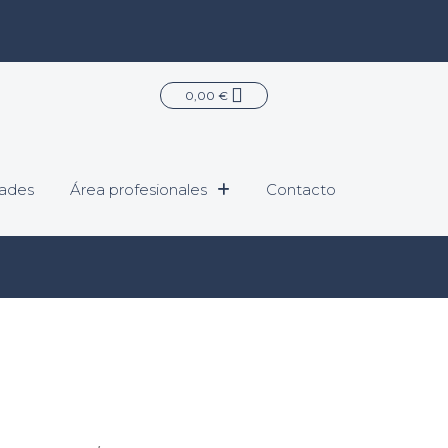
Carrito
0,00
€
ades
Área profesionales
Contacto