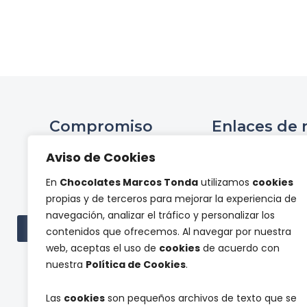
Compromiso
Enlaces de 
Ini
Aviso de Cookies
Compromiso Social ONCE
Hist
En
Chocolates Marcos Tonda
utilizamos
cookies
Proyectos de
Tienda 
propias y de terceros para mejorar la experiencia de
investigación
Panel de pr
navegación, analizar el tráfico y personalizar los
Cont
Ver todas las subvenciones
contenidos que ofrecemos. Al navegar por nuestra
web, aceptas el uso de
cookies
de acuerdo con
nuestra
Política de Cookies
.
Las
cookies
son pequeños archivos de texto que se