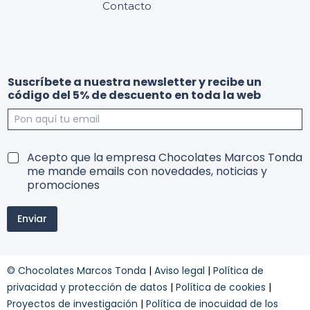
Contacto
e
c
Suscríbete a nuestra newsletter y recibe un
n
ó
código del 5% de descuento en toda la web
c
d
o
i
n
g
d
o
i
r
T
Acepto que la empresa Chocolates Marcos Tonda
c
e
e
me mande emails con novedades, noticias y
i
c
r
promociones
o
i
m
n
b
i
e
e
Enviar
n
s
y
o
y
s
y
© Chocolates Marcos Tonda
|
Aviso legal
|
Política de
c
o
privacidad y protección de datos
|
Política de cookies
|
n
Proyectos de investigación
|
Política de inocuidad de los