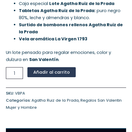
Caja especial
Lote Agatha Ruiz de la Prada
Tabletas Agatha Ruiz de la Prada:
puro negro
80%
,
leche y almendras
y
blanco
.
Surtido de bombones rellenos Agatha Ruiz de
la Prada
Vela aromática La Virgen 1793
Un lote pensado para regalar emociones, color y
dulzura en
San Valentín
.
Añadir al carrito
SKU:
VBPA
Categorías:
Agatha Ruiz de la Prada
,
Regalos San Valentin
Mujer y Hombre