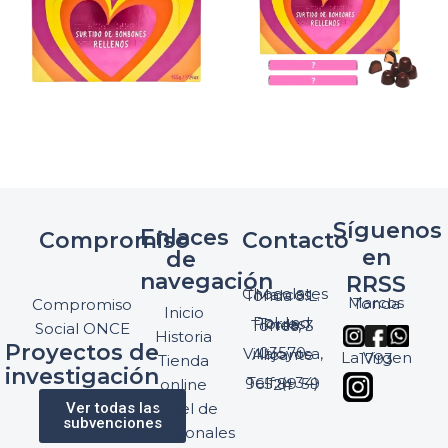
Síguenos
Enlaces
Compromiso
Contacto
en
de
navegación
RRSS
Chocolates Marcos Tonda S.L.
Marcos Tonda
Compromiso
Inicio
Pol. Ind. Torres, Ptda. Torres, 3
Social ONCE
Historia
Proyectos de
03570 Villajoyosa, Alicante
La Virgen 1793
Tienda
investigación
Telf: (+34) 965 89 59 24
online
Ver todas las
Panel de
subvenciones
profesionales