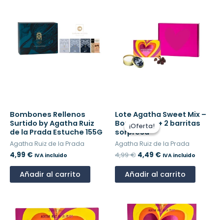
El
El
Bombones Rellenos
Lote Agatha Sweet Mix –
precio
precio
Surtido by Agatha Ruiz
Bombones + 2 barritas
¡Oferta!
¡Oferta!
original
actual
de la Prada Estuche 155G
sorpresa
era:
es:
Agatha Ruiz de la Prada
Agatha Ruiz de la Prada
4,99 €.
4,49 €.
4,99
€
4,99
€
4,49
€
IVA incluido
IVA incluido
Añadir al carrito
Añadir al carrito